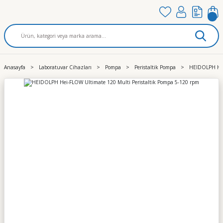
Anasayfa
Laboratuvar Cihazları
Pompa
Peristaltik Pompa
HEIDOLPH Hei