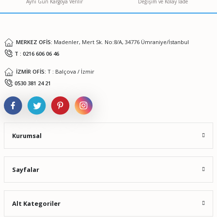
Aynı Gün Kargoya Verilir
Değişim ve Kolay İade
Ürün fiyatı diğer sitelerden daha pahalı.
Bu ürüne benzer farklı alternatifler olmalı.
MERKEZ OFİS:
Madenler, Mert Sk. No:8/A, 34776 Ümraniye/İstanbul
T : 0216 606 06 46
İZMİR OFİS:
T : Balçova / İzmir
Gönder
0530 381 24 21
Kurumsal
Sayfalar
Alt Kategoriler