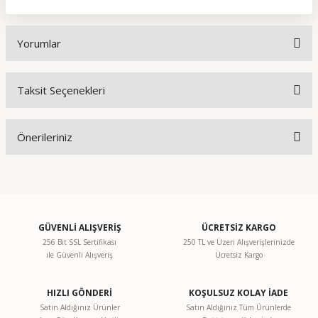
Yorumlar
Taksit Seçenekleri
Bu ürüne ilk yorumu siz yapın!
Önerileriniz
Yorum Yaz
Bu ürünün fiyat bilgisi, resim, ürün açıklamalarında ve diğer
konularda yetersiz gördüğünüz noktaları öneri formunu
kullanarak tarafımıza iletebilirsiniz.
Görüş ve önerileriniz için teşekkür ederiz.
GÜVENLİ ALIŞVERİŞ
ÜCRETSİZ KARGO
256 Bit SSL Sertifikası
250 TL ve Üzeri Alışverişlerinizde
ile Güvenli Alışveriş
Ücretsiz Kargo
Ürün resmi kalitesiz, bozuk veya görüntülenemiyor.
Ürün açıklamasında eksik bilgiler bulunuyor.
HIZLI GÖNDERİ
KOŞULSUZ KOLAY İADE
Ürün bilgilerinde hatalar bulunuyor.
Satın Aldığınız Ürünler
Satın Aldığınız Tüm Ürünlerde