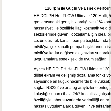
120 rpm ile Güçlü ve Esnek Perfor
HEIDOLPH Hei-FLOW Ultimate 120 Multi, 5 
rpm arasındaki geniş hız aralığı ve ±1% kont
hassasiyeti ile özellikle ilaç, kozmetik ve gı
sektörlerinde güvenli dozajlama için ideal bi
çözümdür. Tek kanallı pompa başlıklarında 
ml/dk’ya, çok kanallı pompa başlıklarında is
ml/dk’ya kadar değişen akış hızları sunarak f
uygulamalara esnek şekilde uyum sağlar.
Ayrıca HEIDOLPH Hei-FLOW Ultimate 120 M
dijital ekranı ve gelişmiş dozajlama fonksiyo
sayesinde en küçük hacimlerde bile yüksek
sağlar. RS232 ve analog arayüzlerle enteg
kolaylığı sunan cihaz, 24/7 kesintisiz çalışa
özelliğiyle laboratuvarlarda verimliliği artırır
hassas uygulamalarda güvenilir ve tekrarlan