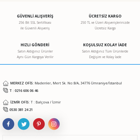
kullanarak tarafımıza iletebilirsiniz.
Görüş ve önerileriniz için teşekkür ederiz.
GÜVENLİ ALIŞVERİŞ
ÜCRETSİZ KARGO
256 Bit SSL Sertifikası
250 TL ve Üzeri Alışverişlerinizde
ile Güvenli Alışveriş
Ücretsiz Kargo
Ürün resmi kalitesiz, bozuk veya görüntülenemiyor.
Ürün açıklamasında eksik bilgiler bulunuyor.
HIZLI GÖNDERİ
KOŞULSUZ KOLAY İADE
Ürün bilgilerinde hatalar bulunuyor.
Satın Aldığınız Ürünler
Satın Aldığınız Tüm Ürünlerde
Aynı Gün Kargoya Verilir
Değişim ve Kolay İade
Ürün fiyatı diğer sitelerden daha pahalı.
Bu ürüne benzer farklı alternatifler olmalı.
MERKEZ OFİS:
Madenler, Mert Sk. No:8/A, 34776 Ümraniye/İstanbul
T : 0216 606 06 46
İZMİR OFİS:
T : Balçova / İzmir
Gönder
0530 381 24 21