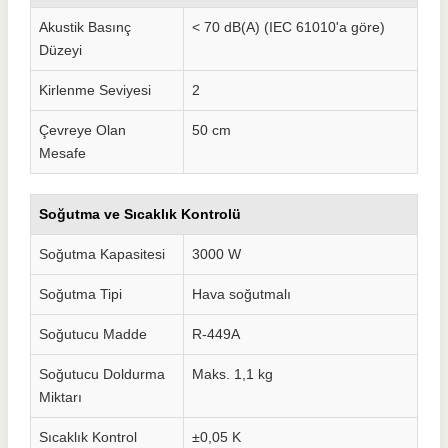
Akustik Basınç
< 70 dB(A) (IEC 61010'a göre)
Düzeyi
Kirlenme Seviyesi
2
Çevreye Olan
50 cm
Mesafe
Soğutma ve Sıcaklık Kontrolü
Soğutma Kapasitesi
3000 W
Soğutma Tipi
Hava soğutmalı
Soğutucu Madde
R-449A
Soğutucu Doldurma
Maks. 1,1 kg
Miktarı
Sıcaklık Kontrol
±0,05 K