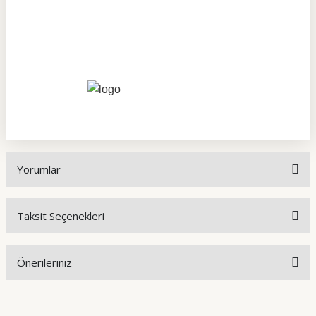
Yorumlar
Taksit Seçenekleri
Bu ürüne ilk yorumu siz yapın!
Önerileriniz
Yorum Yaz
Bu ürünün fiyat bilgisi, resim, ürün açıklamalarında ve diğer
konularda yetersiz gördüğünüz noktaları öneri formunu