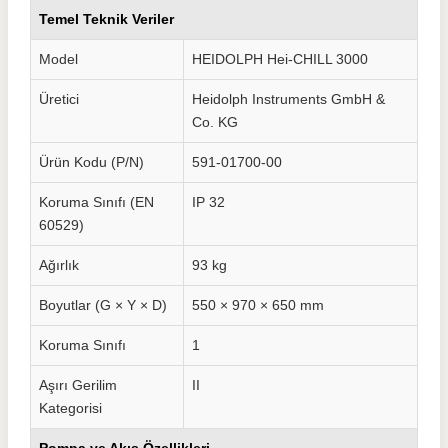
Temel Teknik Veriler
Model
HEIDOLPH Hei-CHILL 3000
Üretici
Heidolph Instruments GmbH &
Co. KG
Ürün Kodu (P/N)
591-01700-00
Koruma Sınıfı (EN
IP 32
60529)
Ağırlık
93 kg
Boyutlar (G × Y × D)
550 × 970 × 650 mm
Koruma Sınıfı
1
Aşırı Gerilim
II
Kategorisi