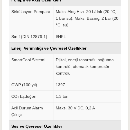
Pompa ve Akış Özellikleri
Sirkülasyon Pompası
Maks. Akış Hızı: 20 L/dak (20 °C,
1 bar su), Maks. Basınç: 2 bar (20
°C, su)
Sınıf (DIN 12876-1)
I/NFL
Enerji Verimliliği ve Çevresel Özellikler
SmartCool Sistemi
Dijital, enerji tasarruflu soğutma
kontrolü, otomatik kompresör
kontrolü
GWP (100 yıl)
1397
CO₂ Eşdeğeri
1,3 ton
Acil Durum Alarm
Maks. 30 V DC, 0,2 A
Çıkışı
Ses ve Çevresel Özellikler