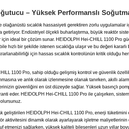
oğutucu – Yüksek Performanslı Soğut
e olağanüstü sıcaklık hassasiyeti gerektiren zorlu uygulamala
a getiriyor. Endüstriyel ölçekli buharlaştırma, büyük reaktör sis
çler için ideal bir çözüm sunar. HEIDOLPH Hei-CHILL 1100 Pro g
 bile hızlı bir şekilde istenen sıcaklığa ulaşır ve bu değeri kar
arlanabilirliği için hassas sıcaklık kontrolünün kritik olduğu her 
L 1100 Pro, sahip olduğu gelişmiş kontrol ve güvenlik özellik
asına ve anlık olarak izlenmesine olanak tanırken, akıllı alarm
rinizin güvenliğini en üst düzeyde sağlar. Yüksek basınçlı pom
 garanti eder. HEIDOLPH Hei-CHILL 1100 Pro ile çalışırken, sist
olursunuz.
rak geliştirilen HEIDOLPH Hei-CHILL 1100 Pro, enerji tüketimini 
r aktivitesini dinamik olarak ayarlayarak işletme maliyetlerin
uf etmenizi sağlarken, yüksek kaliteli bileşenleri uzun yıllar bo