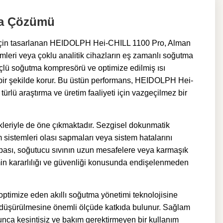
ma Çözümü
r için tasarlanan HEIDOLPH Hei-CHILL 1100 Pro, Alman
temleri veya çoklu analitik cihazların eş zamanlı soğutma
üçlü soğutma kompresörü ve optimize edilmiş ısı
arlı bir şekilde korur. Bu üstün performans, HEIDOLPH Hei-
türlü araştırma ve üretim faaliyeti için vazgeçilmez bir
leriyle de öne çıkmaktadır. Sezgisel dokunmatik
 sistemleri olası sapmaları veya sistem hatalarını
pası, soğutucu sıvının uzun mesafelere veya karmaşık
emin kararlılığı ve güvenliği konusunda endişelenmeden
optimize eden akıllı soğutma yönetimi teknolojisine
in düşürülmesine önemli ölçüde katkıda bulunur. Sağlam
yunca kesintisiz ve bakım gerektirmeyen bir kullanım