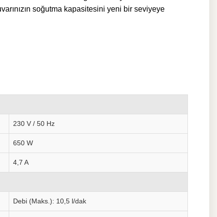
varınızın soğutma kapasitesini yeni bir seviyeye
230 V / 50 Hz
650 W
4,7 A
Debi (Maks.): 10,5 l/dak