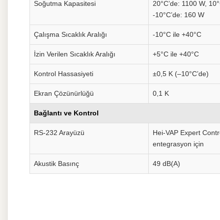
Soğutma Kapasitesi
20°C’de: 1100 W, 10°
-10°C’de: 160 W
Çalışma Sıcaklık Aralığı
-10°C ile +40°C
İzin Verilen Sıcaklık Aralığı
+5°C ile +40°C
Kontrol Hassasiyeti
±0,5 K (–10°C’de)
Ekran Çözünürlüğü
0,1 K
Bağlantı ve Kontrol
RS-232 Arayüzü
Hei-VAP Expert Contro
entegrasyon için
Akustik Basınç
49 dB(A)