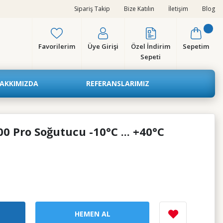
Sipariş Takip
Bize Katılın
İletişim
Blog
Favorilerim
Üye Girişi
Özel İndirim
Sepetim
Sepeti
AKKIMIZDA
REFERANSLARIMIZ
 Pro Soğutucu -10°C ... +40°C
HEMEN AL