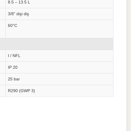
8.5 – 13.5 L
3/8" dişi diş
60°C
I / NFL
IP 20
25 bar
R290 (GWP 3)