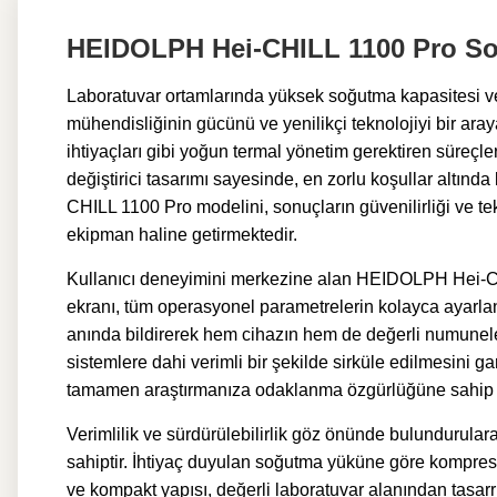
HEIDOLPH Hei-CHILL 1100 Pro S
Laboratuvar ortamlarında yüksek soğutma kapasitesi v
mühendisliğinin gücünü ve yenilikçi teknolojiyi bir aray
ihtiyaçları gibi yoğun termal yönetim gerektiren süre
değiştirici tasarımı sayesinde, en zorlu koşullar altında
CHILL 1100 Pro modelini, sonuçların güvenilirliği ve tekr
ekipman haline getirmektedir.
Kullanıcı deneyimini merkezine alan HEIDOLPH Hei-CHIL
ekranı, tüm operasyonel parametrelerin kolayca ayarlanm
anında bildirerek hem cihazın hem de değerli numunele
sistemlere dahi verimli bir şekilde sirküle edilmesini
tamamen araştırmanıza odaklanma özgürlüğüne sahip 
Verimlilik ve sürdürülebilirlik göz önünde bulundurula
sahiptir. İhtiyaç duyulan soğutma yüküne göre kompresö
ve kompakt yapısı, değerli laboratuvar alanından tasarr