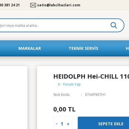
30 381 24 21
satis@labcihazlari.com
MARKALAR
TEKNIK SERVIS
H
HEIDOLPH Hei-CHILL 1100
0 - Yorum Yap
Stok Kodu
E7AKP8XTH1
0,00 TL
SEPETE EKLE