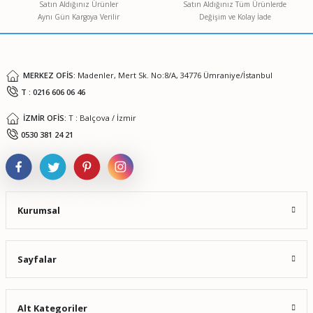
Satın Aldığınız Ürünler
Satın Aldığınız Tüm Ürünlerde
Aynı Gün Kargoya Verilir
Değişim ve Kolay İade
Ürün fiyatı diğer sitelerden daha pahalı.
Bu ürüne benzer farklı alternatifler olmalı.
MERKEZ OFİS:
Madenler, Mert Sk. No:8/A, 34776 Ümraniye/İstanbul
T : 0216 606 06 46
İZMİR OFİS:
T : Balçova / İzmir
Gönder
0530 381 24 21
Kurumsal
Sayfalar
Alt Kategoriler