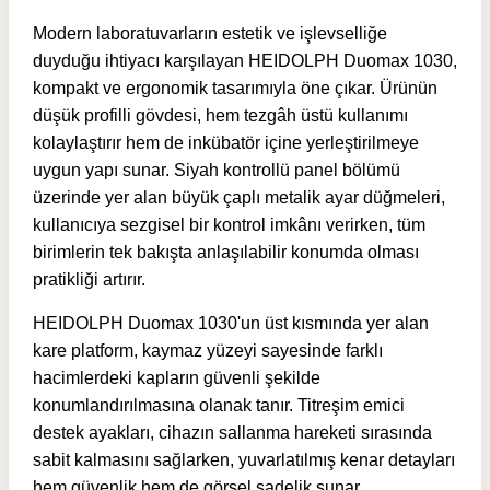
Modern laboratuvarların estetik ve işlevselliğe
duyduğu ihtiyacı karşılayan HEIDOLPH Duomax 1030,
kompakt ve ergonomik tasarımıyla öne çıkar. Ürünün
düşük profilli gövdesi, hem tezgâh üstü kullanımı
kolaylaştırır hem de inkübatör içine yerleştirilmeye
uygun yapı sunar. Siyah kontrollü panel bölümü
üzerinde yer alan büyük çaplı metalik ayar düğmeleri,
kullanıcıya sezgisel bir kontrol imkânı verirken, tüm
birimlerin tek bakışta anlaşılabilir konumda olması
pratikliği artırır.
HEIDOLPH Duomax 1030'un
üst kısmında yer alan
kare platform, kaymaz yüzeyi sayesinde farklı
hacimlerdeki kapların güvenli şekilde
konumlandırılmasına olanak tanır. Titreşim emici
destek ayakları, cihazın sallanma hareketi sırasında
sabit kalmasını sağlarken, yuvarlatılmış kenar detayları
hem güvenlik hem de görsel sadelik sunar.