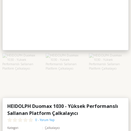
zı
ayin Cihazı
HEIDOLPH Duomax 1030 - Yüksek Performanslı
Sallanan Platform Çalkalayıcı
0 - Yorum Yap
Kategori
Çalkalayıcı