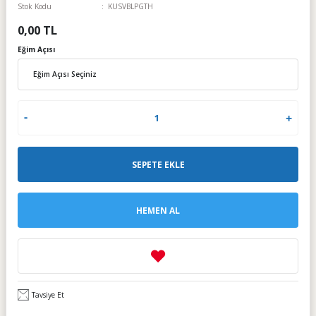
Stok Kodu
KUSVBLPGTH
yo
0,00 TL
Eğim Açısı
tör
SEPETE EKLE
HEMEN AL
Tavsiye Et