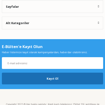
Sayfalar
Alt Kategoriler
E-Bülten'e Kayıt Olun
Haber listemize kayıt olarak kampanyalardan, haberdar olabilirsiniz.
Kayıt Ol
Copyright 2022 © Her hakkı saklıdır. Kredi kartı bilgileriniz 256bit SSL sertifikası ile