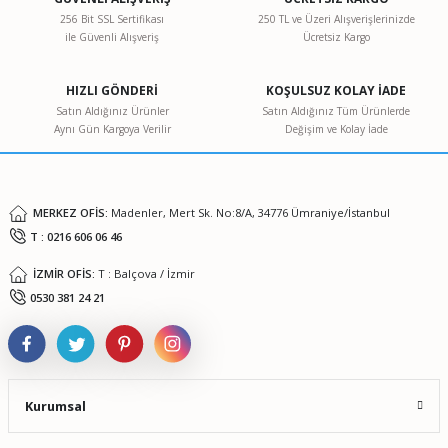
256 Bit SSL Sertifikası
250 TL ve Üzeri Alışverişlerinizde
ile Güvenli Alışveriş
Ücretsiz Kargo
Ürün resmi kalitesiz, bozuk veya görüntülenemiyor.
Ürün açıklamasında eksik bilgiler bulunuyor.
HIZLI GÖNDERİ
KOŞULSUZ KOLAY İADE
Ürün bilgilerinde hatalar bulunuyor.
Satın Aldığınız Ürünler
Satın Aldığınız Tüm Ürünlerde
Aynı Gün Kargoya Verilir
Değişim ve Kolay İade
Ürün fiyatı diğer sitelerden daha pahalı.
Bu ürüne benzer farklı alternatifler olmalı.
MERKEZ OFİS:
Madenler, Mert Sk. No:8/A, 34776 Ümraniye/İstanbul
T : 0216 606 06 46
İZMİR OFİS:
T : Balçova / İzmir
Gönder
0530 381 24 21
Kurumsal