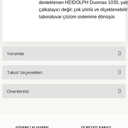
desteklenen HEIDOLPH Duomax 1030, yalnı
çalkalayıcı değil; çok yönlü ve ölçeklenebilir
laboratuvar çözüm sistemine dönüşür.
Yorumlar
Taksit Seçenekleri
Bu ürüne ilk yorumu siz yapın!
Önerileriniz
Yorum Yaz
Bu ürünün fiyat bilgisi, resim, ürün açıklamalarında ve diğer
konularda yetersiz gördüğünüz noktaları öneri formunu
kullanarak tarafımıza iletebilirsiniz.
Görüş ve önerileriniz için teşekkür ederiz.
GÜVENLİ ALIŞVERİŞ
ÜCRETSİZ KARGO