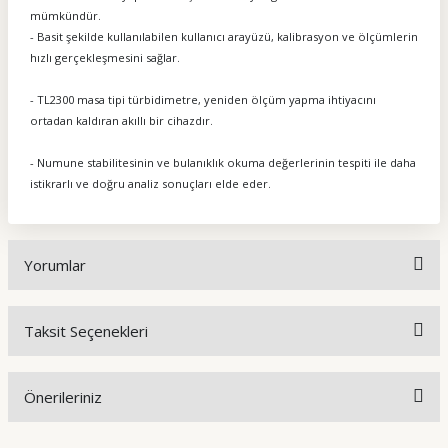
mümkündür.
- Basit şekilde kullanılabilen kullanıcı arayüzü, kalibrasyon ve ölçümlerin
hızlı gerçekleşmesini sağlar.
- TL2300 masa tipi türbidimetre, yeniden ölçüm yapma ihtiyacını
ortadan kaldıran akıllı bir cihazdır.
- Numune stabilitesinin ve bulanıklık okuma değerlerinin tespiti ile daha
istikrarlı ve doğru analiz sonuçları elde eder.
Yorumlar
Taksit Seçenekleri
Bu ürüne ilk yorumu siz yapın!
Önerileriniz
Yorum Yaz