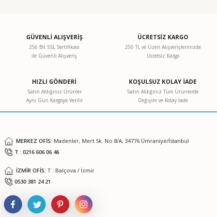
Bu ürünün fiyat bilgisi, resim, ürün açıklamalarında ve diğer
konularda yetersiz gördüğünüz noktaları öneri formunu
kullanarak tarafımıza iletebilirsiniz.
Görüş ve önerileriniz için teşekkür ederiz.
GÜVENLİ ALIŞVERİŞ
ÜCRETSİZ KARGO
256 Bit SSL Sertifikası
250 TL ve Üzeri Alışverişlerinizde
ile Güvenli Alışveriş
Ücretsiz Kargo
Ürün resmi kalitesiz, bozuk veya görüntülenemiyor.
Ürün açıklamasında eksik bilgiler bulunuyor.
HIZLI GÖNDERİ
KOŞULSUZ KOLAY İADE
Ürün bilgilerinde hatalar bulunuyor.
Satın Aldığınız Ürünler
Satın Aldığınız Tüm Ürünlerde
Aynı Gün Kargoya Verilir
Değişim ve Kolay İade
Ürün fiyatı diğer sitelerden daha pahalı.
Bu ürüne benzer farklı alternatifler olmalı.
MERKEZ OFİS:
Madenler, Mert Sk. No:8/A, 34776 Ümraniye/İstanbul
T : 0216 606 06 46
İZMİR OFİS:
T : Balçova / İzmir
Gönder
0530 381 24 21