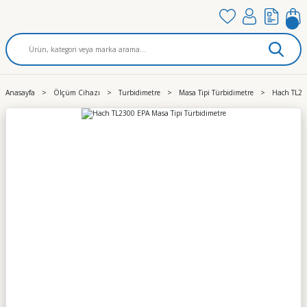
Anasayfa
Ölçüm Cihazı
Turbidimetre
Masa Tipi Türbidimetre
Hach TL23