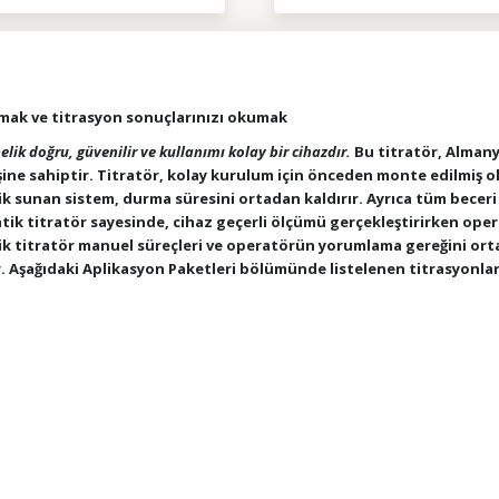
ak ve titrasyon sonuçlarınızı okumak
ik doğru, güvenilir ve kullanımı kolay bir cihazdır.
Bu titratör, Almany
rişine sahiptir. Titratör, kolay kurulum için önceden monte edilmiş ol
 sunan sistem, durma süresini ortadan kaldırır. Ayrıca tüm beceri 
matik titratör sayesinde, cihaz geçerli ölçümü gerçekleştirirken op
tik titratör manuel süreçleri ve operatörün yorumlama gereğini ortad
 Aşağıdaki Aplikasyon Paketleri bölümünde listelenen titrasyonlard