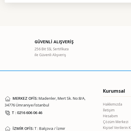
Bu ürünün fiyat bilgisi, resim, ürün açıklamalarında ve diğer kon
Görüş ve önerileriniz için teşekkür ederiz.
Ürün resmi kalitesiz, bozuk veya görüntülenemiyor.
GÜVENLİ ALIŞVERİŞ
Ürün açıklamasında eksik bilgiler bulunuyor.
256 Bit SSL Sertifikası
ile Güvenli Alışveriş
Ürün bilgilerinde hatalar bulunuyor.
Ürün fiyatı diğer sitelerden daha pahalı.
Bu ürüne benzer farklı alternatifler olmalı.
Kurumsal
MERKEZ OFİS:
Madenler, Mert Sk. No:8/A,
Hakkımızda
34776 Ümraniye/İstanbul
İletişim
T : 0216 606 06 46
Hesabım
Çözüm Merkezi
Kişisel Verilerin
İZMİR OFİS:
T : Balçova / İzmir