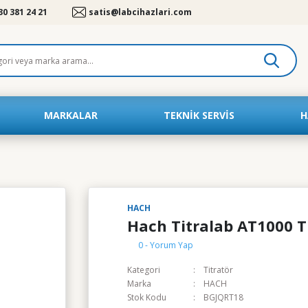
30 381 24 21
satis@labcihazlari.com
MARKALAR
TEKNIK SERVIS
H
HACH
Hach Titralab AT1000 T
0 - Yorum Yap
Kategori
Titratör
Marka
HACH
Stok Kodu
BGJQRT18