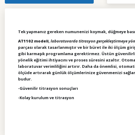
Tek yapmanız gereken numunenizi koymak, düğmeye basm
AT1102 modeli
,
laboratuvarda titrasyon gerçekleştirmeye yönel
parçası olarak tasarlanmıştır ve bir büret ile iki ölçüm gi
gibi karmaşık programlama gerektirmez. Üstün güvenilirlik
yönelik eğitimi ihtiyacını ve proses süresini azaltır. Oto
laboratuvar verimliliğini artırır. Daha da önemlisi, otoma
ölçüde artırarak günlük ölçümlerinize güvenmenizi sağlar.
budur.
-Güvenilir titrasyon sonuçları
-Kolay kurulum ve titrasyon