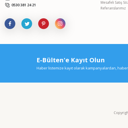
Mesafeli Satış S
0530 381 24 21
Referanslarımız
E-Bülten'e Kayıt Olun
Haber listemize kayıt olarak kampanyalardan, haberda
Copyright