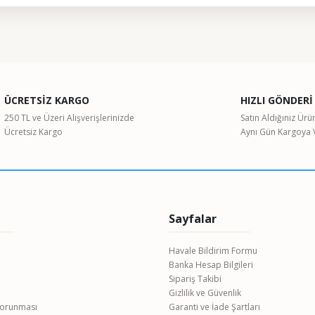
ularda yetersiz gördüğünüz noktaları öneri formunu kullanarak tarafımıza il
Bu ürüne ilk yorumu siz yapın!
ÜCRETSİZ KARGO
HIZLI GÖNDERİ
Yorum Yaz
250 TL ve Üzeri Alışverişlerinizde
Satın Aldığınız Ürü
Ücretsiz Kargo
Aynı Gün Kargoya V
Sayfalar
Havale Bildirim Formu
Banka Hesap Bilgileri
Gönder
Sipariş Takibi
Gizlilik ve Güvenlik
 Korunması
Garanti ve İade Şartları