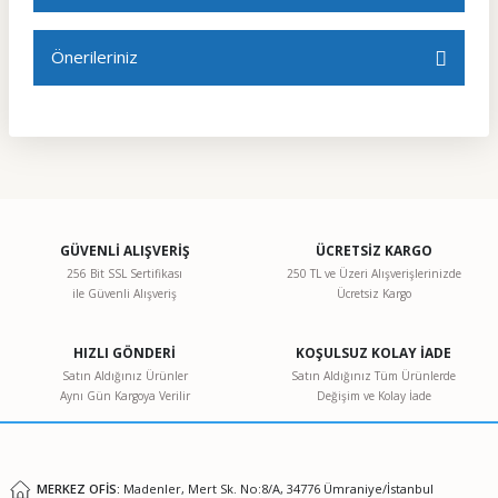
Bu ürüne ilk yorumu siz yapın!
Önerileriniz
Yorum Yaz
Bu ürünün fiyat bilgisi, resim, ürün açıklamalarında ve
diğer konularda yetersiz gördüğünüz noktaları öneri
formunu kullanarak tarafımıza iletebilirsiniz.
Görüş ve önerileriniz için teşekkür ederiz.
Ürün resmi kalitesiz, bozuk veya görüntülenemiyor.
GÜVENLİ ALIŞVERİŞ
ÜCRETSİZ KARGO
256 Bit SSL Sertifikası
250 TL ve Üzeri Alışverişlerinizde
Ürün açıklamasında eksik bilgiler bulunuyor.
ile Güvenli Alışveriş
Ücretsiz Kargo
Ürün bilgilerinde hatalar bulunuyor.
Ürün fiyatı diğer sitelerden daha pahalı.
HIZLI GÖNDERİ
KOŞULSUZ KOLAY İADE
Satın Aldığınız Ürünler
Satın Aldığınız Tüm Ürünlerde
Bu ürüne benzer farklı alternatifler olmalı.
Aynı Gün Kargoya Verilir
Değişim ve Kolay İade
MERKEZ OFİS:
Madenler, Mert Sk. No:8/A, 34776 Ümraniye/İstanbul