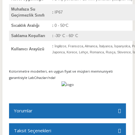
Muhafaza Su
:
IP67
Geçirmezlik Sınıfı
Sıcaklık Aralığı
:
0 - 50
C
°
Saklama Koşulları
:
-30
C
- 60
C
°
°
:
İngilizce, Fransızca, Almanca, İtalyanca, İspanyolca,
Kullanıcı Arayüzü
Japonca, Korece, Lehçe, Romanca, Rusça, Slovence, İ
Kolorimetre modelleri, en uygun fiyat ve müşteri memnuniyeti
garantisiyle LabCihazları'nda!
Yorumlar
Taksit Seçenekleri