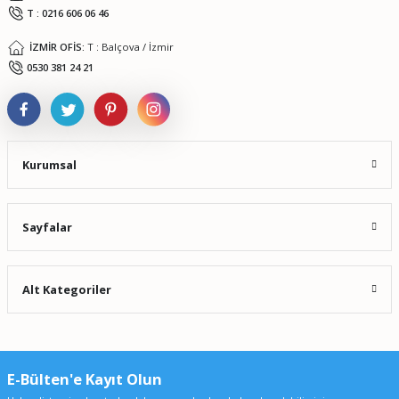
T : 0216 606 06 46
Gönder
İZMİR OFİS:
T : Balçova / İzmir
0530 381 24 21
Kurumsal
Sayfalar
Alt Kategoriler
E-Bülten'e Kayıt Olun