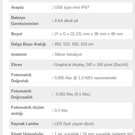
Arayüz
:
USB type mini IP67
Batarya
:
4 AA alkali pil
Gereksinimleri
Boyut
:
(Y x G x D) 231 mm x 96 mm x 48 mm
Dalga Boyu Aralığı
:
450, 520, 560, 610 nm
:
Slikon fotodiyot
Dedektör
Ekran
:
Graphical display 240 x 160 pixel (Backlit)
Fotometrik
:
0,005 Abs @ 1,0 ABS nanometreler
Doğruluk
Fotometrik
:
0,002 Abs
(0-1 
Doğrusallık
Fotometrik ölçüm
:
0-2 Abs
aralığı
Kaynak Lamba
:
LED (Işık yayan diyot)
Küvet Uygunluğu
:
1 inç yuvarlak / 16 mm yuvarlak (adaptör ile)