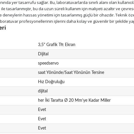
da yer tasarrufu sağlar. Bu, laboratuvarlarda sınırlı alanı olan kullanıcılar
e tasarlanmıştır, bu da uzun süreli kullanım için maliyeti azaltır ve çevresel
neylerin hassas yönetimi için tasarlanmış güçlü bir cihazdır. Teknik özelli
aboratuvar profesyonellerinin işlerini daha kolay ve güvenilir bir şekilde y
eri
3,5" Grafik Tft Ekran
Dijital
speedservo
saat Yönünde/Saat Yönünün Tersine
Hız Doğruluğu
dijital
her İki Tarafta Ø 20 Mm'ye Kadar Miller
Evet
Evet
Evet