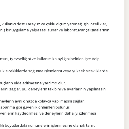
ı, kullanıcı dostu arayüz ve çoklu ölçüm yeteneği gibi özellikler,
geniş bir uygulama yelpazesi sunar ve laboratuvar çalışmalarının
ı, işlevselliğini ve kullanım kolaylığını belirler. İşte Velp
şük sıcaklıklarda soğutma işlemlerini veya yüksek sıcaklıklarda
nuçların elde edilmesine yardımcı olur.
rini sağlar. Bu, deneylerin takibini ve ayarlarının yapılmasını
deneylerin aynı cihazda kolayca yapılmasını sağlar.
 kapanma gibi güvenlik önlemleri bulunur.
 verilerin kaydedilmesi ve deneylerin daha iyi izlenmesi
rklı boyutlardaki numunelerin işlenmesine olanak tanır.