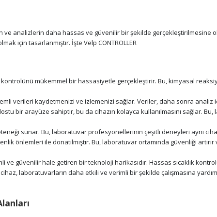
analizlerin daha hassas ve güvenilir bir şekilde gerçekleştirilmesine olana
 olmak için tasarlanmıştır. İşte Velp CONTROLLER
ontrolünü mükemmel bir hassasiyetle gerçekleştirir. Bu, kimyasal reaksiyon
li verileri kaydetmenizi ve izlemenizi sağlar. Veriler, daha sonra analiz içi
stu bir arayüze sahiptir, bu da cihazın kolayca kullanılmasını sağlar. B
teneği sunar. Bu, laboratuvar profesyonellerinin çeşitli deneyleri aynı ciha
 önlemleri ile donatılmıştır. Bu, laboratuvar ortamında güvenliği artırır ve
e güvenilir hale getiren bir teknoloji harikasıdır. Hassas sıcaklık kontrolü
u cihaz, laboratuvarların daha etkili ve verimli bir şekilde çalışmasına yardım
lanları