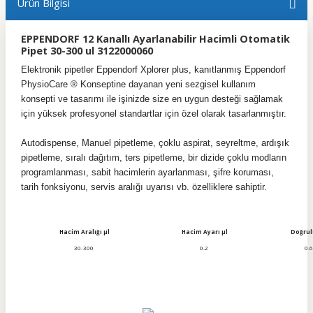
Ürün Bilgisi
EPPENDORF 12 Kanallı Ayarlanabilir Hacimli Otomatik
Pipet 30-300 ul 3122000060
Elektronik pipetler Eppendorf Xplorer plus, kanıtlanmış Eppendorf
PhysioCare ® Konseptine dayanan yeni sezgisel kullanım
konsepti ve tasarımı ile işinizde size en uygun desteği sağlamak
için yüksek profesyonel standartlar için özel olarak tasarlanmıştır.
Autodispense, Manuel pipetleme, çoklu aspirat, seyreltme, ardışık
pipetleme, sıralı dağıtım, ters pipetleme, bir dizide çoklu modların
programlanması, sabit hacimlerin ayarlanması, şifre koruması,
tarih fonksiyonu, servis aralığı uyarısı vb. özelliklere sahiptir.
Hacim Aralığı
µl
Hacim Ayarı
µl
Doğru
30-300
0.2
0.6