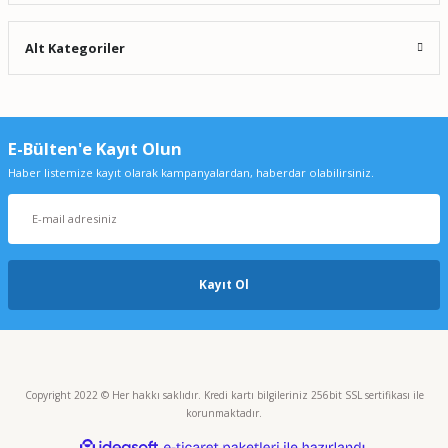
Alt Kategoriler
E-Bülten'e Kayıt Olun
Haber listemize kayıt olarak kampanyalardan, haberdar olabilirsiniz.
Kayıt Ol
Copyright 2022 © Her hakkı saklıdır. Kredi kartı bilgileriniz 256bit SSL sertifikası ile
korunmaktadır.
ideasoft
ile
e-