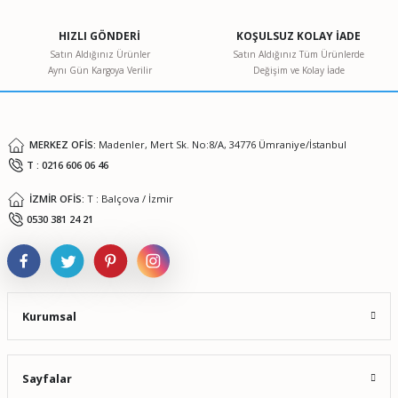
Ürün açıklamasında eksik bilgiler bulunuyor.
HIZLI GÖNDERİ
KOŞULSUZ KOLAY İADE
Ürün bilgilerinde hatalar bulunuyor.
Satın Aldığınız Ürünler
Satın Aldığınız Tüm Ürünlerde
Aynı Gün Kargoya Verilir
Değişim ve Kolay İade
Ürün fiyatı diğer sitelerden daha pahalı.
Bu ürüne benzer farklı alternatifler olmalı.
MERKEZ OFİS:
Madenler, Mert Sk. No:8/A, 34776 Ümraniye/İstanbul
T : 0216 606 06 46
İZMİR OFİS:
T : Balçova / İzmir
Gönder
0530 381 24 21
Kurumsal
Sayfalar