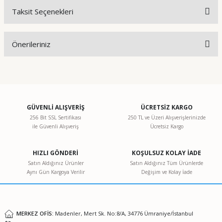
Taksit Seçenekleri
Bu ürüne ilk yorumu siz yapın!
Önerileriniz
Yorum Yaz
Bu ürünün fiyat bilgisi, resim, ürün açıklamalarında ve diğer
konularda yetersiz gördüğünüz noktaları öneri formunu
kullanarak tarafımıza iletebilirsiniz.
Görüş ve önerileriniz için teşekkür ederiz.
GÜVENLİ ALIŞVERİŞ
ÜCRETSİZ KARGO
256 Bit SSL Sertifikası
250 TL ve Üzeri Alışverişlerinizde
ile Güvenli Alışveriş
Ücretsiz Kargo
Ürün resmi kalitesiz, bozuk veya görüntülenemiyor.
Ürün açıklamasında eksik bilgiler bulunuyor.
HIZLI GÖNDERİ
KOŞULSUZ KOLAY İADE
Ürün bilgilerinde hatalar bulunuyor.
Satın Aldığınız Ürünler
Satın Aldığınız Tüm Ürünlerde
Aynı Gün Kargoya Verilir
Değişim ve Kolay İade
Ürün fiyatı diğer sitelerden daha pahalı.
Bu ürüne benzer farklı alternatifler olmalı.
MERKEZ OFİS:
Madenler, Mert Sk. No:8/A, 34776 Ümraniye/İstanbul