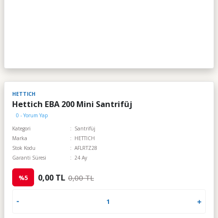
HETTICH
Hettich EBA 200 Mini Santrifüj
0 - Yorum Yap
Kategori
Santrifüj
Marka
HETTICH
Stok Kodu
AFLRTZ28
Garanti Süresi
24 Ay
0,00 TL
0,00 TL
%5