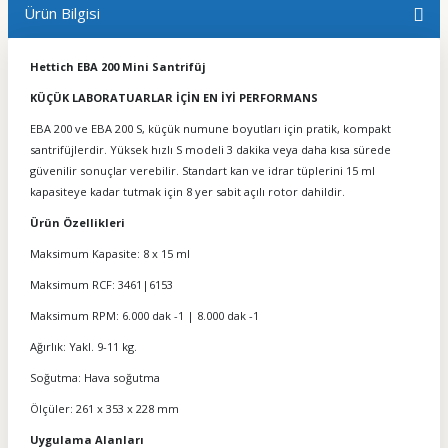
Ürün Bilgisi
Hettich EBA 200 Mini Santrifüj
KÜÇÜK LABORATUARLAR İÇİN EN İYİ PERFORMANS
EBA 200 ve EBA 200 S, küçük numune boyutları için pratik, kompakt
santrifüjlerdir. Yüksek hızlı S modeli 3 dakika veya daha kısa sürede
güvenilir sonuçlar verebilir. Standart kan ve idrar tüplerini 15 ml
kapasiteye kadar tutmak için 8 yer sabit açılı rotor dahildir.
Ürün Özellikleri
Maksimum Kapasite: 8 x 15 ml
Maksimum RCF: 3461|6153
Maksimum RPM: 6.000 dak -1 | 8.000 dak -1
Ağırlık: Yakl. 9-11 kg.
Soğutma: Hava soğutma
Ölçüler: 261 x 353 x 228 mm
Uygulama Alanları