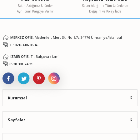
Ürün bilgilerinde hatalar bulunuyor.
Satın Aldığınız Ürünler
Satın Aldığınız Tüm Ürünlerde
Aynı Gün Kargoya Verilir
Değişim ve Kolay İade
Ürün fiyatı diğer sitelerden daha pahalı.
Bu ürüne benzer farklı alternatifler olmalı.
MERKEZ OFİS:
Madenler, Mert Sk. No:8/A, 34776 Ümraniye/İstanbul
T : 0216 606 06 46
İZMİR OFİS:
T : Balçova / İzmir
Gönder
0530 381 24 21
Kurumsal
Sayfalar