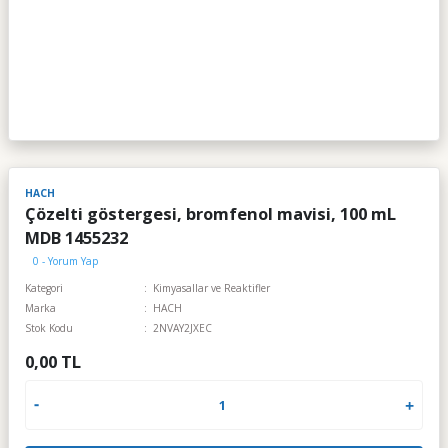
HACH
Çözelti göstergesi, bromfenol mavisi, 100 mL
MDB 1455232
0 - Yorum Yap
Kategori
Kimyasallar ve Reaktifler
Marka
HACH
Stok Kodu
2NVAY2JXEC
0,00 TL