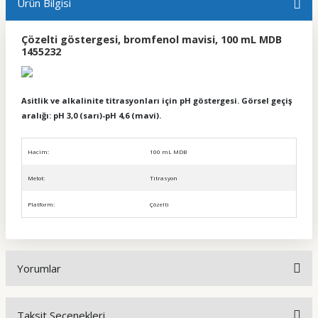
Ürün Bilgisi
Çözelti göstergesi, bromfenol mavisi, 100 mL MDB
1455232
Asitlik ve alkalinite titrasyonları için pH göstergesi. Görsel geçiş
aralığı: pH 3,0 (sarı)-pH 4,6 (mavi).
Hacim:
100 mL MDB
Metot:
Titrasyon
Platform:
Çözelti
Yorumlar
Taksit Seçenekleri