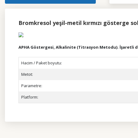
Bromkresol yeşil-metil kırmızı gösterge 
APHA Göstergesi, Alkalinite (Titrasyon Metodu). İşaretli 
Hacim / Paket boyutu:
Metot:
Parametre:
Platform:
Bu ürünün fiyat bilgisi, resim, ürün açıklamalarında ve diğer kon