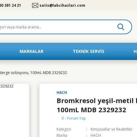
30 381 24 21
satis@labcihazlari.com
MARKALAR
TEKNIK SERVIS
H
gösterge solüsyonu, 100mL MDB 2329232
HACH
Bromkresol yeşil-metil 
100mL MDB 2329232
0 - Yorum Yap
Kategori
Kimyasallar ve Reaktifler
Marka
HACH