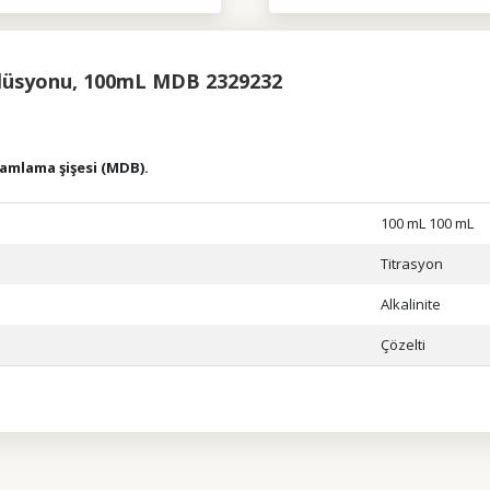
solüsyonu, 100mL MDB 2329232
damlama şişesi (MDB).
100 mL 100 mL
Titrasyon
Alkalinite
Çözelti
ularda yetersiz gördüğünüz noktaları öneri formunu kullanarak tarafımıza il