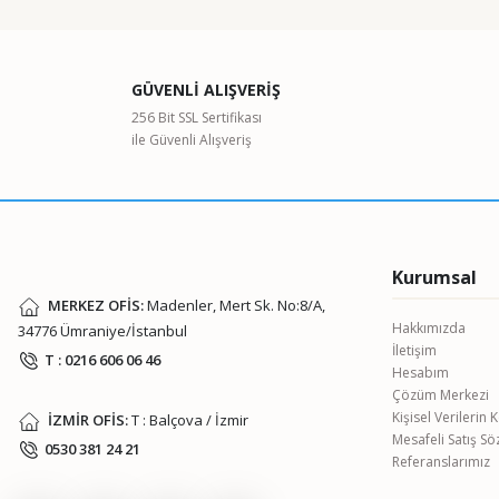
Görüş ve önerileriniz için teşekkür ederiz.
Ürün resmi kalitesiz, bozuk veya görüntülenemiyor.
GÜVENLİ ALIŞVERİŞ
Ürün açıklamasında eksik bilgiler bulunuyor.
256 Bit SSL Sertifikası
ile Güvenli Alışveriş
Ürün bilgilerinde hatalar bulunuyor.
Ürün fiyatı diğer sitelerden daha pahalı.
Bu ürüne benzer farklı alternatifler olmalı.
Kurumsal
MERKEZ OFİS:
Madenler, Mert Sk. No:8/A,
Hakkımızda
34776 Ümraniye/İstanbul
İletişim
T : 0216 606 06 46
Hesabım
Çözüm Merkezi
Kişisel Verilerin
İZMİR OFİS:
T : Balçova / İzmir
Mesafeli Satış S
0530 381 24 21
Referanslarımız