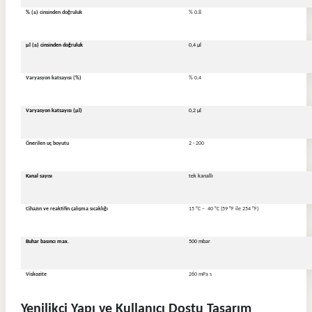
% (±) cinsinden doğruluk
% 0.8
µl (±) cinsinden doğruluk
0,4 µl
Varyasyon katsayısı (%)
% 0,4
Varyasyon katsayısı (µl)
0,2 µl
Önerilen uç boyutu
2 - 200
Kanal sayısı
tek kanallı
Cihazın ve reaktifin çalışma sıcaklığı
15 °C –
40 °C (59 °F ile 254 °F)
Buhar basıncı max.
500 mbar
Viskozite
260 mPa s
Yenilikçi Yapı ve Kullanıcı Dostu Tasarım