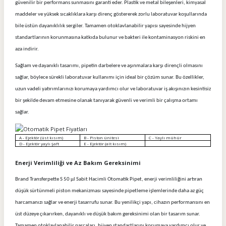
güvenilir bir performans sunmasını garanti eder. Plastik ve metal bileşenleri, kimyasal
maddeler ve yüksek sıcaklıklara karşı direnç göstererek zorlu laboratuvar koşullarında
bile üstün dayanıklılık sergiler. Tamamen otoklavlanabilir yapısı sayesinde hijyen
standartlarının korunmasına katkıda bulunur ve bakteri ile kontaminasyon riskini en
aza indirir.
Sağlam ve dayanıklı tasarımı, pipetin darbelere ve aşınmalara karşı dirençli olmasını
sağlar, böylece sürekli laboratuvar kullanımı için ideal bir çözüm sunar. Bu özellikler,
uzun vadeli yatırımlarınızı korumaya yardımcı olur ve laboratuvar iş akışınızın kesintisiz
bir şekilde devam etmesine olanak tanıyarak güvenli ve verimli bir çalışma ortamı
sağlar.
A - Ejektör (üst kısım)
B - Piston ünitesi
C - Yaylı mühür
D - Ejektör yaylı şaft
E - Ejektör (alt kısım)
Enerji Verimliliği ve Az Bakım Gereksinimi
Brand Transferpette S 50 µl Sabit Hacimli Otomatik Pipet, enerji verimliliğini artıran
düşük sürtünmeli piston mekanizması sayesinde pipetleme işlemlerinde daha az güç
harcamanızı sağlar ve enerji tasarrufu sunar. Bu yenilikçi yapı, cihazın performansını en
üst düzeye çıkarırken, dayanıklı ve düşük bakım gereksinimi olan bir tasarım sunar.
Tamamen otoklavlanabilir parçaları, hijyen standartlarını korumaya yardımcı olur ve