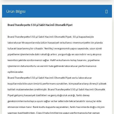
Ürün Bilgisi
Brand Transferpette S 50 µl Sabit Hacimli Otomatik Pipet
Brand Transferpette S 50 µl Sabit Hacimli Otomatik Pipet, 50 µl kapasitesiyle
laboratuvar titrasyonlarında üstün hassasiyet ve kullanıcı memnuniyetini ön planda
tutarak tasarlanmış bir cihazdır. Yenilikçi ve ergonomik yapısı sayesinde, uzun süreli
pipetleme işlemlerinde dahi rahatlığı artırır, yorgunluğu en aza indirir ve iş akışınızı
kesintisiz şekilde sürdürmenizi sağlar. Hafif ve kullanımı kolay tasarımı, pipetleme
işlemlerini daha konforlu ve verimli hale getirerek laboratuvar performansınızı
optimize eder.
Brand Transferpette S 50 µl Sabit Hacimli Otomatik Pipet zorlu laboratuvar
koşullarında bile uzun ömürlü performans sunabilen, kimyasallara karşı dirençli yüksek
kaliteli malzemelerden üretilmiştir. Brand Transferpette S 50 µl Sabit Hacimli Otomatik
Pipet gelişmiş hassasiyet özellikleri ve geniş doğruluk aralığı, farklı deney
gereksinimlerine kolayca uyum sağlar ve her seferinde tekrarlanabilir sonuçlar elde
etmenize imkan tanır. Renk kodlu kapasite seçenekleri, farklı hacimlerde doğru ölçüm
yapmayı basitleştirirken, Class A hata limitlerine uygun performansıyla her zaman