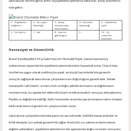
laboratuvar verimliliğinizi artırır ve pipetleme işlemlerini daha hızlı, kolay ve konforlu
hale getirir.
1 - Pipetleme
2 - Ses ayar
3 - Kolay
4 - Parmak
5 - Pipetleme
düğmesi
tekerleği
Kalibrasyon
dayanağı
şaftı
fonksiyonu
6 - Uç konisi
7 - Kol
8 - Hacim
9 -
10 - Uç
göstergesi
çıkarma
anahtarı
Hassasiyet ve Güvenilirlik
Brand Transferpette S 50 µl Sabit Hacimli Otomatik Pipet, özenle tasarlanmış
mekanizması sayesinde her pipetleme işleminde üstün hassasiyet sunar. Class A hata
limitlerine uygun olarak üretilmiş bu pipet, en küçük hacimlerde bile güvenilir
sonuçlar sağlayarak laboratuvar çalışmalarınızın doğruluğunu garanti eder. Yüksek
hassasiyetli valf sistemi, sıvıların hızlı ve doğru şekilde alınmasını ve dağıtılmasını
mümkün kılar, bu sayede her seferinde tutarlı ve tekrarlanabilir sonuçlar elde edersiniz.
Pipetin uç değiştirme özelliği, farklı numuneler arasında çapraz bulaşma riskini ortadan
kaldırarak temiz ve güvenli bir çalışma ortamı sunar.
Laboratuvar çalışmalarında hata payını en aza indirerek, özellikle hassas analizler ve
kritik deneyler için yüksek güvenilirlik sağlar. Kontrollü sıvı çekme ve damla damla
dağıtım yetenekleri, pipetleme işlemlerinin her aşamasında doğru ve tutarlı sonuçlara