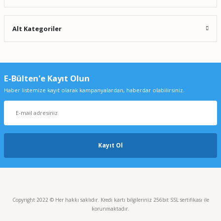
Alt Kategoriler
E-Bülten'e Kayıt Olun
Haber listemize kayıt olarak kampanyalardan, haberdar olabilirsiniz.
Kayıt Ol
Brand Transferpette S 20 µL Sabit Hacimli Otomatik Pipet 705816 Sarı
8.754,35 TL
Copyright 2022 © Her hakkı saklıdır. Kredi kartı bilgileriniz 256bit SSL sertifikası ile
10.942,93 TL
korunmaktadır.
%18