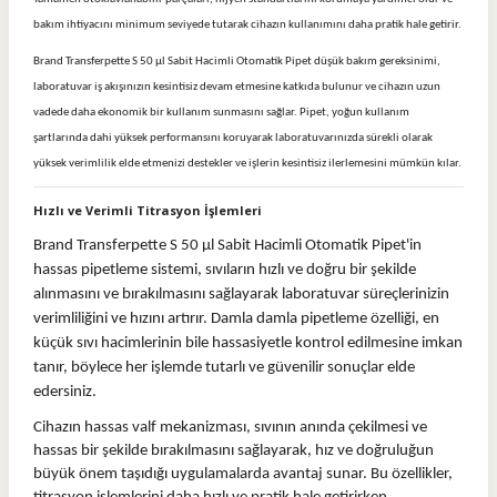
bakım ihtiyacını minimum seviyede tutarak cihazın kullanımını daha pratik hale getirir.
Brand Transferpette S 50 µl Sabit Hacimli Otomatik Pipet düşük bakım gereksinimi,
laboratuvar iş akışınızın kesintisiz devam etmesine katkıda bulunur ve cihazın uzun
vadede daha ekonomik bir kullanım sunmasını sağlar. Pipet, yoğun kullanım
şartlarında dahi yüksek performansını koruyarak laboratuvarınızda sürekli olarak
yüksek verimlilik elde etmenizi destekler ve işlerin kesintisiz ilerlemesini mümkün kılar.
Hızlı ve Verimli Titrasyon İşlemleri
Brand Transferpette S 50 µl Sabit Hacimli Otomatik Pipet'in
hassas pipetleme sistemi, sıvıların hızlı ve doğru bir şekilde
alınmasını ve bırakılmasını sağlayarak laboratuvar süreçlerinizin
verimliliğini ve hızını artırır. Damla damla pipetleme özelliği, en
küçük sıvı hacimlerinin bile hassasiyetle kontrol edilmesine imkan
tanır, böylece her işlemde tutarlı ve güvenilir sonuçlar elde
edersiniz.
Cihazın hassas valf mekanizması, sıvının anında çekilmesi ve
hassas bir şekilde bırakılmasını sağlayarak, hız ve doğruluğun
büyük önem taşıdığı uygulamalarda avantaj sunar. Bu özellikler,