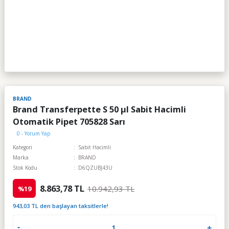
BRAND
Brand Transferpette S 50 µl Sabit Hacimli
Otomatik Pipet 705828 Sarı
0 - Yorum Yap
Kategori
Sabit Hacimli
Marka
BRAND
Stok Kodu
D6QZUBJ43U
8.863,78 TL
10.942,93 TL
%19
943,03 TL den başlayan taksitlerle!