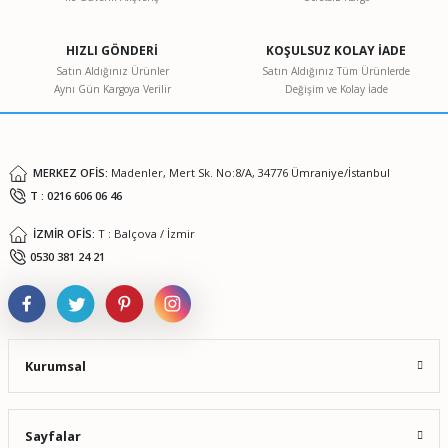
Ürün açıklamasında eksik bilgiler bulunuyor.
Ürün bilgilerinde hatalar bulunuyor.
HIZLI GÖNDERİ
KOŞULSUZ KOLAY İADE
Ürün fiyatı diğer sitelerden daha pahalı.
Satın Aldığınız Ürünler
Satın Aldığınız Tüm Ürünlerde
Aynı Gün Kargoya Verilir
Değişim ve Kolay İade
Bu ürüne benzer farklı alternatifler olmalı.
MERKEZ OFİS:
Madenler, Mert Sk. No:8/A, 34776 Ümraniye/İstanbul
T : 0216 606 06 46
Gönder
İZMİR OFİS:
T : Balçova / İzmir
0530 381 24 21
Brand Transferpette S 10 µL Sabit Hacimli Otomatik Pipet 705808 Sarı
8.754,35 TL
10.942,93 TL
Kurumsal
%20
Sayfalar