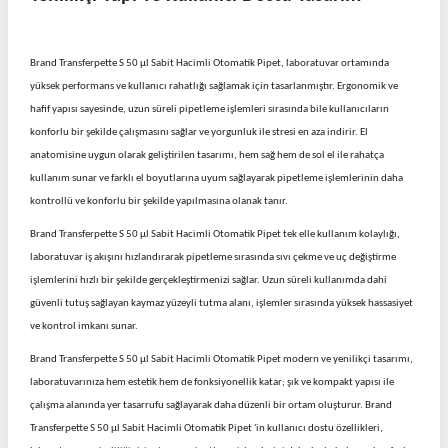
Brand Transferpette S 50 µl Sabit Hacimli Otomatik Pipet, laboratuvar ortamında
yüksek performans ve kullanıcı rahatlığı sağlamak için tasarlanmıştır. Ergonomik ve
hafif yapısı sayesinde, uzun süreli pipetleme işlemleri sırasında bile kullanıcıların
konforlu bir şekilde çalışmasını sağlar ve yorgunluk ile stresi en aza indirir. El
anatomisine uygun olarak geliştirilen tasarımı, hem sağ hem de sol el ile rahatça
kullanım sunar ve farklı el boyutlarına uyum sağlayarak pipetleme işlemlerinin daha
kontrollü ve konforlu bir şekilde yapılmasına olanak tanır.
Brand Transferpette S 50 µl Sabit Hacimli Otomatik Pipet tek elle kullanım kolaylığı,
laboratuvar iş akışını hızlandırarak pipetleme sırasında sıvı çekme ve uç değiştirme
işlemlerini hızlı bir şekilde gerçekleştirmenizi sağlar. Uzun süreli kullanımda dahi
güvenli tutuş sağlayan kaymaz yüzeyli tutma alanı, işlemler sırasında yüksek hassasiyet
ve kontrol imkanı sunar.
Brand Transferpette S 50 µl Sabit Hacimli Otomatik Pipet modern ve yenilikçi tasarımı,
laboratuvarınıza hem estetik hem de fonksiyonellik katar; şık ve kompakt yapısı ile
çalışma alanında yer tasarrufu sağlayarak daha düzenli bir ortam oluşturur. Brand
Transferpette S 50 µl Sabit Hacimli Otomatik Pipet 'in kullanıcı dostu özellikleri,