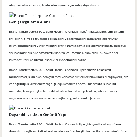
ulaşmanızı kolaylaştırır, böylece her işlemde güvenle çalışabilirsiniz.
Geniş Uygulama Alanı
Brand Transferpette S 50 µl Sabit Hacimli Otomatik Pipet’in hassas pipetleme sistemi,
sıvıların hızlı ve doğru şekilde alınmasını ve dağıtılmasını sağlayarak laboratuvar
işlemlerinizin hızını ve verimliliğini artırır. Damla damla pipetleme yeteneği, en küçük
sıvı hacimlerinin bile hassasiyetle kontrol edilmesine olanak tanır, bu sayede her
işlemde tutarlı ve güvenilir sonuçlar elde etmenizi sağlar.
Brand Transferpette S 50 µl Sabit Hacimli Otomatik Pipet cihazın hassas valf
mekanizması, sıvının anında çekilmesi ve hassas bir şekilde bırakılmasını sağlayarak, hız
ve doğruluğun kritik önem taşıdığı uygulamalarda önemli bir avantaj sunar. Bu
özellikler, titrasyon işlemlerini daha hızlı ve kolay hale getirirken, laboratuvar iş
akışınızın kesintisiz devam etmesini sağlar ve genel verimliliği artırır.
Dayanıklı ve Uzun Ömürlü Yapı
Brand Transferpette S 50 µl Sabit Hacimli Otomatik Pipet, kimyasallara karşı yüksek
dayanıklılık sağlayan kaliteli malzemelerden üretilmiştir, bu da cihazın uzun ömürlü ve