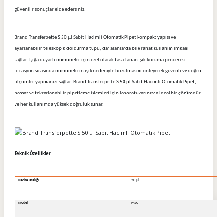
güvenilir sonuçlar elde edersiniz.
Brand Transferpette S 50 µl Sabit Hacimli Otomatik Pipet kompakt yapısı ve
ayarlanabilir teleskopik doldurma tüpü, dar alanlarda bile rahat kullanım imkanı
sağlar. Işığa duyarlı numuneler için özel olarak tasarlanan ışık koruma penceresi,
titrasyon sırasında numunelerin ışık nedeniyle bozulmasını önleyerek güvenli ve doğru
ölçümler yapmanızı sağlar. Brand Transferpette S 50 µl Sabit Hacimli Otomatik Pipet,
hassas ve tekrarlanabilir pipetleme işlemleri için laboratuvarınızda ideal bir çözümdür
ve her kullanımda yüksek doğruluk sunar.
Teknik Özellikler
Hacim aralığı
50 µl
Model
F-50