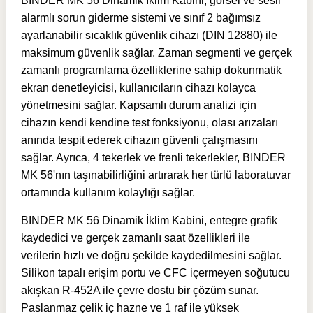
BINDER MK 56 Dinamik İklim Kabini, görsel ve sesli
alarmlı sorun giderme sistemi ve sınıf 2 bağımsız
ayarlanabilir sıcaklık güvenlik cihazı (DIN 12880) ile
maksimum güvenlik sağlar. Zaman segmenti ve gerçek
zamanlı programlama özelliklerine sahip dokunmatik
ekran denetleyicisi, kullanıcıların cihazı kolayca
yönetmesini sağlar. Kapsamlı durum analizi için
cihazın kendi kendine test fonksiyonu, olası arızaları
anında tespit ederek cihazın güvenli çalışmasını
sağlar. Ayrıca, 4 tekerlek ve frenli tekerlekler, BINDER
MK 56'nın taşınabilirliğini artırarak her türlü laboratuvar
ortamında kullanım kolaylığı sağlar.
BINDER MK 56 Dinamik İklim Kabini, entegre grafik
kaydedici ve gerçek zamanlı saat özellikleri ile
verilerin hızlı ve doğru şekilde kaydedilmesini sağlar.
Silikon tapalı erişim portu ve CFC içermeyen soğutucu
akışkan R-452A ile çevre dostu bir çözüm sunar.
Paslanmaz çelik iç hazne ve 1 raf ile yüksek