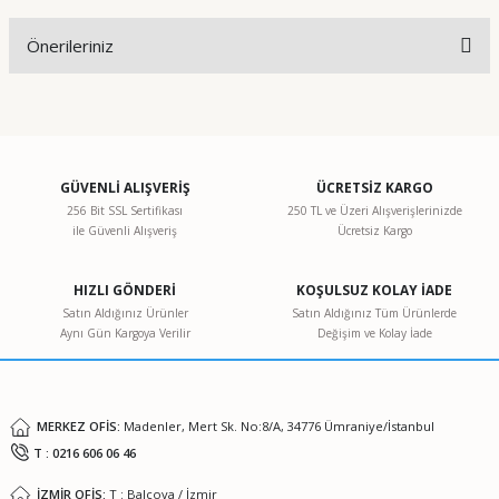
Önerileriniz
Yorum Yaz
Bu ürünün fiyat bilgisi, resim, ürün açıklamalarında ve diğer
konularda yetersiz gördüğünüz noktaları öneri formunu
kullanarak tarafımıza iletebilirsiniz.
Görüş ve önerileriniz için teşekkür ederiz.
GÜVENLİ ALIŞVERİŞ
ÜCRETSİZ KARGO
256 Bit SSL Sertifikası
250 TL ve Üzeri Alışverişlerinizde
ile Güvenli Alışveriş
Ücretsiz Kargo
Ürün resmi kalitesiz, bozuk veya görüntülenemiyor.
Ürün açıklamasında eksik bilgiler bulunuyor.
HIZLI GÖNDERİ
KOŞULSUZ KOLAY İADE
Ürün bilgilerinde hatalar bulunuyor.
Satın Aldığınız Ürünler
Satın Aldığınız Tüm Ürünlerde
Aynı Gün Kargoya Verilir
Değişim ve Kolay İade
Ürün fiyatı diğer sitelerden daha pahalı.
Bu ürüne benzer farklı alternatifler olmalı.
MERKEZ OFİS:
Madenler, Mert Sk. No:8/A, 34776 Ümraniye/İstanbul
T : 0216 606 06 46
İZMİR OFİS:
T : Balçova / İzmir