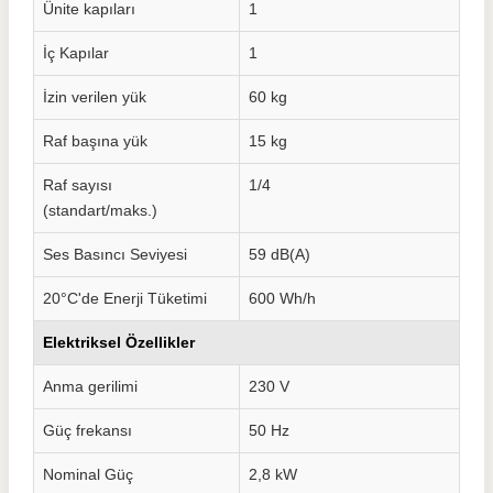
Ünite kapıları
1
İç Kapılar
1
İzin verilen yük
60 kg
Raf başına yük
15 kg
Raf sayısı
1/4
(standart/maks.)
Ses Basıncı Seviyesi
59 dB(A)
20°C'de Enerji Tüketimi
600 Wh/h
Elektriksel Özellikler
Anma gerilimi
230 V
Güç frekansı
50 Hz
Nominal Güç
2,8 kW