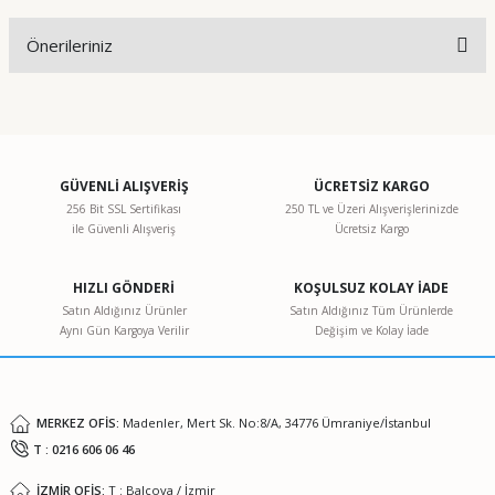
Önerileriniz
Yorum Yaz
Bu ürünün fiyat bilgisi, resim, ürün açıklamalarında ve diğer
konularda yetersiz gördüğünüz noktaları öneri formunu
kullanarak tarafımıza iletebilirsiniz.
Görüş ve önerileriniz için teşekkür ederiz.
GÜVENLİ ALIŞVERİŞ
ÜCRETSİZ KARGO
256 Bit SSL Sertifikası
250 TL ve Üzeri Alışverişlerinizde
ile Güvenli Alışveriş
Ücretsiz Kargo
Ürün resmi kalitesiz, bozuk veya görüntülenemiyor.
Ürün açıklamasında eksik bilgiler bulunuyor.
HIZLI GÖNDERİ
KOŞULSUZ KOLAY İADE
Ürün bilgilerinde hatalar bulunuyor.
Satın Aldığınız Ürünler
Satın Aldığınız Tüm Ürünlerde
Aynı Gün Kargoya Verilir
Değişim ve Kolay İade
Ürün fiyatı diğer sitelerden daha pahalı.
Bu ürüne benzer farklı alternatifler olmalı.
MERKEZ OFİS:
Madenler, Mert Sk. No:8/A, 34776 Ümraniye/İstanbul
T : 0216 606 06 46
İZMİR OFİS:
T : Balçova / İzmir