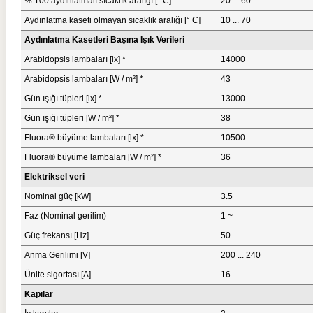
% 100 aydınlatmalı sıcaklık aralığı [° C]
20 ... 60
Aydınlatma kaseti olmayan sıcaklık aralığı [° C]
10 ... 70
Aydınlatma Kasetleri Başına Işık Verileri
Arabidopsis lambaları [lx] *
14000
Arabidopsis lambaları [W / m²] *
43
Gün ışığı tüpleri [lx] *
13000
Gün ışığı tüpleri [W / m²] *
38
Fluora® büyüme lambaları [lx] *
10500
Fluora® büyüme lambaları [W / m²] *
36
Elektriksel veri
Nominal güç [kW]
3.5
Faz (Nominal gerilim)
1 ~
Güç frekansı [Hz]
50
Anma Gerilimi [V]
200 ... 240
Ünite sigortası [A]
16
Kapılar