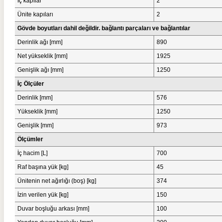
İç kapılar
2
Ünite kapıları
2
Gövde boyutları dahil değildir. bağlantı parçaları ve bağlantılar
Derinlik ağı [mm]
890
Net yükseklik [mm]
1925
Genişlik ağı [mm]
1250
İç Ölçüler
Derinlik [mm]
576
Yükseklik [mm]
1250
Genişlik [mm]
973
Ölçümler
İç hacim [L]
700
Raf başına yük [kg]
45
Ünitenin net ağırlığı (boş) [kg]
374
İzin verilen yük [kg]
150
Duvar boşluğu arkası [mm]
100