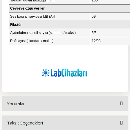
Yandan duvar boşluğu [mm]
200
Çevreye özgü veriler
Ses basıncı seviyesi [dB (A)]
59
Fikstür
Aydınlatma kaseti sayısı (standart / maks.)
3/3
Raf sayısı (standart / maks.)
12/03
Yorumlar
Taksit Seçenekleri
Bu ürüne ilk yorumu siz yapın!