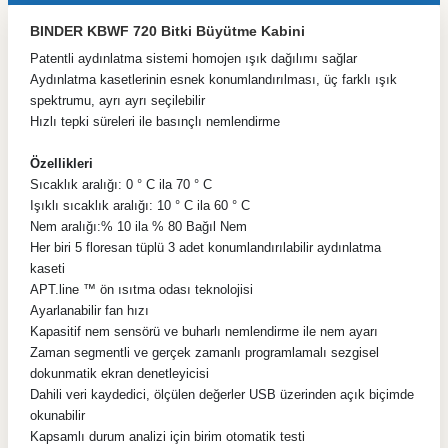
BINDER KBWF 720 Bitki Büyütme Kabini
Patentli aydınlatma sistemi homojen ışık dağılımı sağlar
Aydınlatma kasetlerinin esnek konumlandırılması, üç farklı ışık
spektrumu, ayrı ayrı seçilebilir
Hızlı tepki süreleri ile basınçlı nemlendirme
Özellikleri
Sıcaklık aralığı: 0 ° C ila 70 ° C
Işıklı sıcaklık aralığı: 10 ° C ila 60 ° C
Nem aralığı:% 10 ila % 80 Bağıl Nem
Her biri 5 floresan tüplü 3 adet konumlandırılabilir aydınlatma
kaseti
APT.line ™ ön ısıtma odası teknolojisi
Ayarlanabilir fan hızı
Kapasitif nem sensörü ve buharlı nemlendirme ile nem ayarı
Zaman segmentli ve gerçek zamanlı programlamalı sezgisel
dokunmatik ekran denetleyicisi
Dahili veri kaydedici, ölçülen değerler USB üzerinden açık biçimde
okunabilir
Kapsamlı durum analizi için birim otomatik testi