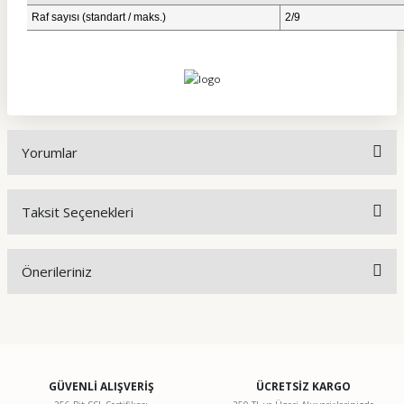
Raf sayısı (standart / maks.)
2/9
Yorumlar
Taksit Seçenekleri
Bu ürüne ilk yorumu siz yapın!
Önerileriniz
Yorum Yaz
Bu ürünün fiyat bilgisi, resim, ürün açıklamalarında ve diğer
konularda yetersiz gördüğünüz noktaları öneri formunu
kullanarak tarafımıza iletebilirsiniz.
Görüş ve önerileriniz için teşekkür ederiz.
GÜVENLİ ALIŞVERİŞ
ÜCRETSİZ KARGO