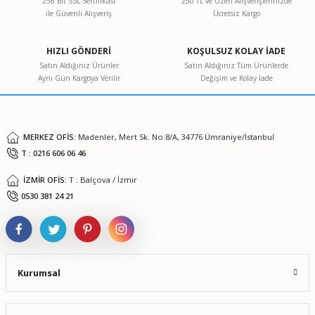
256 Bit SSL Sertifikası
250 TL ve Üzeri Alışverişlerinizde
ile Güvenli Alışveriş
Ücretsiz Kargo
Ürün resmi kalitesiz, bozuk veya görüntülenemiyor.
Ürün açıklamasında eksik bilgiler bulunuyor.
HIZLI GÖNDERİ
KOŞULSUZ KOLAY İADE
Ürün bilgilerinde hatalar bulunuyor.
Satın Aldığınız Ürünler
Satın Aldığınız Tüm Ürünlerde
Aynı Gün Kargoya Verilir
Değişim ve Kolay İade
Ürün fiyatı diğer sitelerden daha pahalı.
Bu ürüne benzer farklı alternatifler olmalı.
MERKEZ OFİS:
Madenler, Mert Sk. No:8/A, 34776 Ümraniye/İstanbul
T : 0216 606 06 46
İZMİR OFİS:
T : Balçova / İzmir
Gönder
0530 381 24 21
Kurumsal