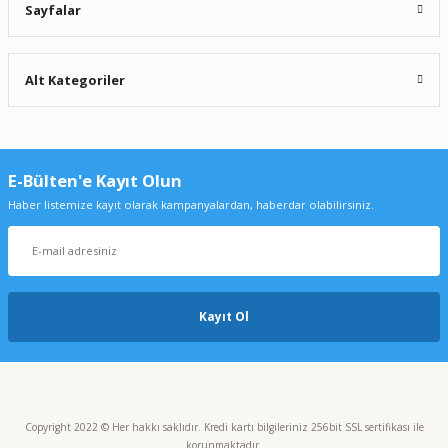
Sayfalar
Alt Kategoriler
E-Bülten'e Kayıt Olun
Haber listemize kayıt olarak kampanyalardan, haberdar olabilirsiniz.
Kayıt Ol
Copyright 2022 © Her hakkı saklıdır. Kredi kartı bilgileriniz 256bit SSL sertifikası ile
korunmaktadır.