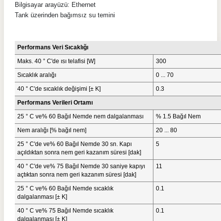
Bilgisayar arayüzü: Ethernet
Tank üzerinden bağımsız su temini
Performans Veri Sıcaklığı
Maks. 40 ° C'de ısı telafisi [W]
300
Sıcaklık aralığı
0 ... 70
40 ° C'de sıcaklık değişimi [± K]
0.3
Performans Verileri Ortamı
25 ° C ve% 60 Bağıl Nemde nem dalgalanması
% 1.5 Bağıl Nem
Nem aralığı [% bağıl nem]
20 ... 80
25 ° C'de ve% 60 Bağıl Nemde 30 sn. Kapı
5
açıldıktan sonra nem geri kazanım süresi [dak]
40 ° C'de ve% 75 Bağıl Nemde 30 saniye kapıyı
11
açtıktan sonra nem geri kazanım süresi [dak]
25 ° C ve% 60 Bağıl Nemde sıcaklık
0.1
dalgalanması [± K]
40 ° C ve% 75 Bağıl Nemde sıcaklık
0.1
dalgalanması [± K]