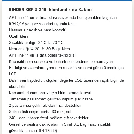
BINDER KBF-S 240 İklimlendirme Kabini
APT.line ™ ön ısıtma odası sayesinde homojen iklim koşulları
ICH Q1A'ya göre standart uyumlu test
Hassas sıcaklık ve nem kontrolü
Özellikleri
Sıcaklık aralığı: 0 ° C ila 70 ° C
Nem aralığı:% 20 -% 80 Bağıl Nem
APT.line ™ ön ısıtma odası teknolojisi
Kapasitif nem sensörü ve buharlı nemlendirme ile nem ayarı
Ek bilgi ve alarmların yanı sıra sıcaklık ve nemi görüntülemek için
LCD
Dahili veri kaydedici, ölçülen değerler USB üzerinden açık biçimde
okunabilir
Kapsamlı durum analizi için birim otomatik testi
Tamamen paslanmaz çelikten yapılmış iç hazne
2 paslanmaz çelik raf, dahil. raf destekleri
Silikon fişli erişim portu, 30 mm, sol
240 L'den itibaren frenli sağlam çift tekerlekler
Görsel ve sesli sıcaklık alarmlı Sınıf 3.1 bağımsız sıcaklık
güvenlik cihazı (DIN 12880)