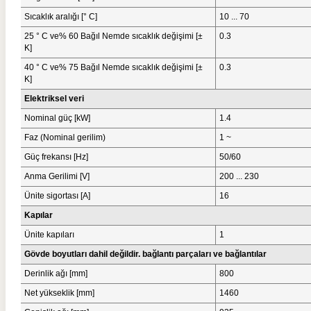
Sıcaklık aralığı [° C]
10 ... 70
25 ° C ve% 60 Bağıl Nemde sıcaklık değişimi [±
0.3
K]
40 ° C ve% 75 Bağıl Nemde sıcaklık değişimi [±
0.3
K]
Elektriksel veri
Nominal güç [kW]
1.4
Faz (Nominal gerilim)
1 ~
Güç frekansı [Hz]
50/60
Anma Gerilimi [V]
200 ... 230
Ünite sigortası [A]
16
Kapılar
Ünite kapıları
1
Gövde boyutları dahil değildir. bağlantı parçaları ve bağlantılar
Derinlik ağı [mm]
800
Net yükseklik [mm]
1460