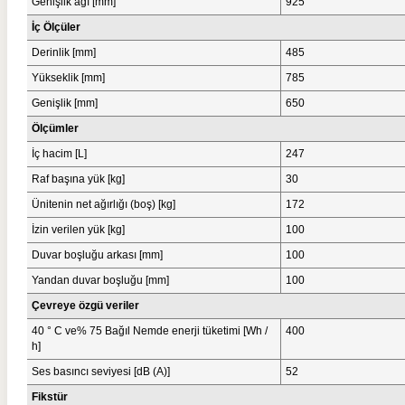
Genişlik ağı [mm]
925
İç Ölçüler
Derinlik [mm]
485
Yükseklik [mm]
785
Genişlik [mm]
650
Ölçümler
İç hacim [L]
247
Raf başına yük [kg]
30
Ünitenin net ağırlığı (boş) [kg]
172
İzin verilen yük [kg]
100
Duvar boşluğu arkası [mm]
100
Yandan duvar boşluğu [mm]
100
Çevreye özgü veriler
40 ° C ve% 75 Bağıl Nemde enerji tüketimi [Wh /
400
h]
Ses basıncı seviyesi [dB (A)]
52
Fikstür