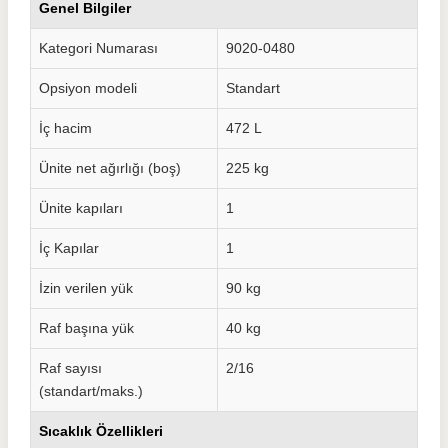
Genel Bilgiler
Kategori Numarası
9020-0480
Opsiyon modeli
Standart
İç hacim
472
L
Ünite net ağırlığı (boş)
225
kg
Ünite kapıları
1
İç Kapılar
1
İzin verilen yük
90 kg
Raf başına yük
40 kg
Raf sayısı
2/16
(standart/maks.)
Sıcaklık Özellikleri