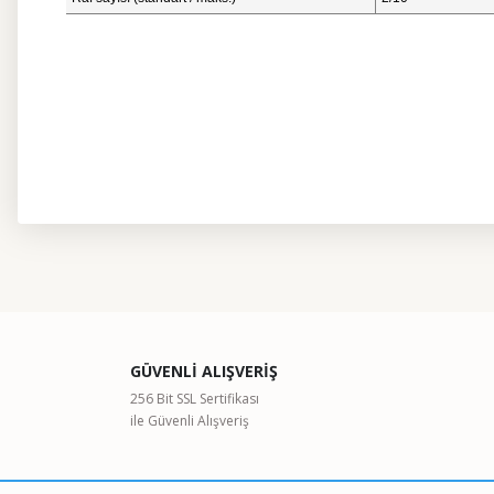
Bu ürünün fiyat bilgisi, resim, ürün açıklamalarında ve diğer kon
Görüş ve önerileriniz için teşekkür ederiz.
Ürün resmi kalitesiz, bozuk veya görüntülenemiyor.
GÜVENLİ ALIŞVERİŞ
Ürün açıklamasında eksik bilgiler bulunuyor.
256 Bit SSL Sertifikası
ile Güvenli Alışveriş
Ürün bilgilerinde hatalar bulunuyor.
Ürün fiyatı diğer sitelerden daha pahalı.
Bu ürüne benzer farklı alternatifler olmalı.