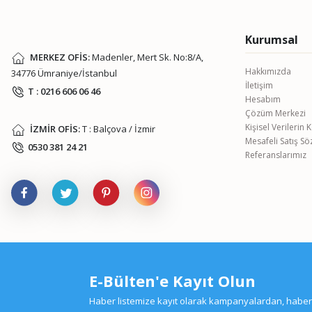
Kurumsal
MERKEZ OFİS:
Madenler, Mert Sk. No:8/A,
Hakkımızda
34776 Ümraniye/İstanbul
İletişim
T : 0216 606 06 46
Hesabım
Çözüm Merkezi
Kişisel Verilerin
İZMİR OFİS:
T : Balçova / İzmir
Mesafeli Satış S
0530 381 24 21
Referanslarımız
E-Bülten'e Kayıt Olun
Haber listemize kayıt olarak kampanyalardan, haberda