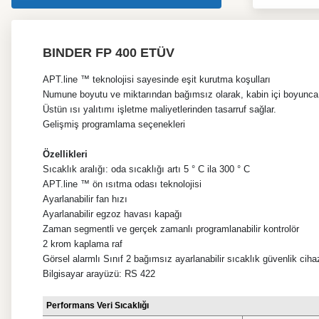
BINDER FP 400 ETÜV
APT.line ™ teknolojisi sayesinde eşit kurutma koşulları
Numune boyutu ve miktarından bağımsız olarak, kabin içi boyunca a
Üstün ısı yalıtımı işletme maliyetlerinden tasarruf sağlar.
Gelişmiş programlama seçenekleri
Özellikleri
Sıcaklık aralığı: oda sıcaklığı artı 5 ° C ila 300 ° C
APT.line ™ ön ısıtma odası teknolojisi
Ayarlanabilir fan hızı
Ayarlanabilir egzoz havası kapağı
Zaman segmentli ve gerçek zamanlı programlanabilir kontrolör
2 krom kaplama raf
Görsel alarmlı Sınıf 2 bağımsız ayarlanabilir sıcaklık güvenlik cih
Bilgisayar arayüzü: RS 422
Performans Veri Sıcaklığı