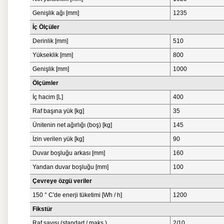
Genişlik ağı [mm]
1235
İç Ölçüler
Derinlik [mm]
510
Yükseklik [mm]
800
Genişlik [mm]
1000
Ölçümler
İç hacim [L]
400
Raf başına yük [kg]
35
Ünitenin net ağırlığı (boş) [kg]
145
İzin verilen yük [kg]
90
Duvar boşluğu arkası [mm]
160
Yandan duvar boşluğu [mm]
100
Çevreye özgü veriler
150 ° C'de enerji tüketimi [Wh / h]
1200
Fikstür
Raf sayısı (standart / maks.)
2/10