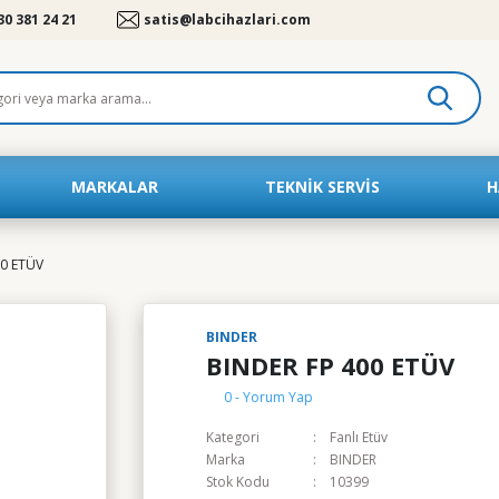
30 381 24 21
satis@labcihazlari.com
MARKALAR
TEKNIK SERVIS
H
00 ETÜV
BINDER
BINDER FP 400 ETÜV
0 - Yorum Yap
Kategori
Fanlı Etüv
Marka
BINDER
Stok Kodu
10399