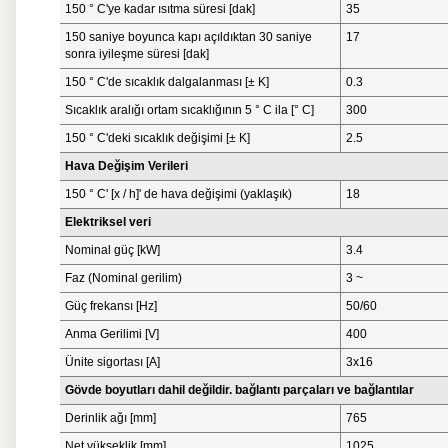
150 ° C'ye kadar ısıtma süresi [dak]
35
150 saniye boyunca kapı açıldıktan 30 saniye
17
sonra iyileşme süresi [dak]
150 ° C'de sıcaklık dalgalanması [± K]
0.3
Sıcaklık aralığı ortam sıcaklığının 5 ° C ila [° C]
300
150 ° C'deki sıcaklık değişimi [± K]
2.5
Hava Değişim Verileri
150 ° C' [x / h]' de hava değişimi (yaklaşık)
18
Elektriksel veri
Nominal güç [kW]
3.4
Faz (Nominal gerilim)
3 ~
Güç frekansı [Hz]
50/60
Anma Gerilimi [V]
400
Ünite sigortası [A]
3x16
Gövde boyutları dahil değildir. bağlantı parçaları ve bağlantılar
Derinlik ağı [mm]
765
Net yükseklik [mm]
1025