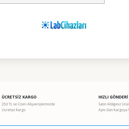
ularda yetersiz gördüğünüz noktaları öneri formunu kullanarak tarafımıza il
Bu ürüne ilk yorumu siz yapın!
ÜCRETSİZ KARGO
HIZLI GÖNDERİ
Yorum Yaz
250 TL ve Üzeri Alışverişlerinizde
Satın Aldığınız Ürü
Ücretsiz Kargo
Aynı Gün Kargoya V