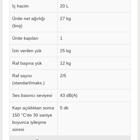
İç hacim
20 L
Ünite net ağırlığı
27 kg
(boş)
Ünite kapıları
1
İzin verilen yük
25 kg
Raf başına yük
12 kg
Raf sayısı
2/5
(standart/maks.)
Ses basıncı seviyesi
43 dB(A)
Kapı açıldıktan sonra
5 dk
150 °C'de 30 saniye
boyunca iyileşme
süresi