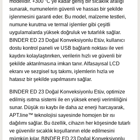
modelidir. +300 °C’ye kadar geniş bir sıcaklık aralığı
sunarak, numunelerin güvenli ve hassas bir şekilde
işlenmesini garanti eder. Bu model, malzeme testleri,
numune kurutma ve termal işlemler gibi çeşitli
uygulamalarda yüksek doğruluk ve tutarlılık sağlar.
BINDER ED 23 Doğal Konveksiyonlu Etüv, kullanıcı
dostu kontrol paneli ve USB bağlantı noktası ile veri
kaydını kolaylaştırırken, verilerin hızlı ve güvenli bir
şekilde aktarılmasına imkan tanır. Alfasayısal LCD
ekranı ve sezgisel tuş takımı, işlemlerin hızla ve
hatasız bir şekilde yapılmasını sağlar.
BINDER ED 23 Doğal Konveksiyonlu Etüv, optimize
edilmiş ısıtma sistemi ile en yüksek enerji verimliliğini
sunar. Düşük ısı kaybı ile daha az enerji harcayarak,
APT.line™ teknolojisi sayesinde homojen bir ısı
dağılımı sağlar. Bu özellik, cihazın her köşesinde tutarlı
ve güvenilir sıcaklık koşullarının elde edilmesini
mümkün kılar. BINDER ED 23 Doğal Konveksiyonlu