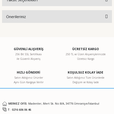
Bu ürüne ilk yorumu siz yapın!
Önerileriniz
Yorum Yaz
Bu ürünün fiyat bilgisi, resim, ürün açıklamalarında ve diğer
konularda yetersiz gördüğünüz noktaları öneri formunu
kullanarak tarafımıza iletebilirsiniz.
Görüş ve önerileriniz için teşekkür ederiz.
GÜVENLİ ALIŞVERİŞ
ÜCRETSİZ KARGO
256 Bit SSL Sertifikası
250 TL ve Üzeri Alışverişlerinizde
ile Güvenli Alışveriş
Ücretsiz Kargo
Ürün resmi kalitesiz, bozuk veya görüntülenemiyor.
Ürün açıklamasında eksik bilgiler bulunuyor.
HIZLI GÖNDERİ
KOŞULSUZ KOLAY İADE
Ürün bilgilerinde hatalar bulunuyor.
Satın Aldığınız Ürünler
Satın Aldığınız Tüm Ürünlerde
Aynı Gün Kargoya Verilir
Değişim ve Kolay İade
Ürün fiyatı diğer sitelerden daha pahalı.
Bu ürüne benzer farklı alternatifler olmalı.
MERKEZ OFİS:
Madenler, Mert Sk. No:8/A, 34776 Ümraniye/İstanbul
T : 0216 606 06 46