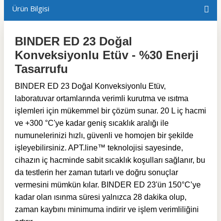
Ürün Bilgisi
BINDER ED 23 Doğal
Konveksiyonlu Etüv - %30 Enerji
Tasarrufu
BINDER ED 23 Doğal Konveksiyonlu Etüv,
laboratuvar ortamlarında verimli kurutma ve ısıtma
işlemleri için mükemmel bir çözüm sunar. 20 L iç hacmi
ve +300 °C'ye kadar geniş sıcaklık aralığı ile
numunelerinizi hızlı, güvenli ve homojen bir şekilde
işleyebilirsiniz. APT.line™ teknolojisi sayesinde,
cihazın iç hacminde sabit sıcaklık koşulları sağlanır, bu
da testlerin her zaman tutarlı ve doğru sonuçlar
vermesini mümkün kılar. BINDER ED 23'ün 150°C’ye
kadar olan ısınma süresi yalnızca 28 dakika olup,
zaman kaybını minimuma indirir ve işlem verimliliğini