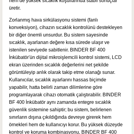
hem de yüksek sıcaklık koşullarında stabil sonuçlar
üretir.
Zorlanmış hava sirkülasyonu sistemi (fanlı
konveksiyon), cihazın sıcaklık kontrolünü destekleyen
bir diğer önemli unsurdur. Bu sistem sayesinde
sıcaklık, ayarlanan değere kısa sürede ulaşır ve
istenilen seviyede sabitlenir. BINDER BF 400
İnkübatör'ün dijital mikroişlemcili kontrol sistemi, LCD
ekran üzerinden sıcaklık değerlerini net şekilde
görüntüleyip anlık olarak takip etme olanağı sunar.
Kullanıcılar, sıcaklık ayarlarını hassas biçimde
yapabilir, hatta belirli zaman dilimlerine göre
programlayarak cihazı otomatik çalıştırabilir. BINDER
BF 400 İnkübatör aynı zamanda entegre sıcaklık
güvenlik sistemine sahiptir; bu sistem, belirlenen
sınırların dışına çıkıldığında devreye girerek hem
örnekleri hem de kullanıcıyı korur. Bu yüksek düzeyde
kontrol ve koruma kombinasyonu, BINDER BF 400