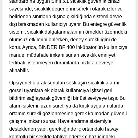
standardına uygun Sınıf 3.1 sıcaklık güvenlik cihazı
sayesinde, sıcaklık değerlerini sürekli olarak izler ve
belirlenen sınırların dışına çıkıldığında sistemi devre
dışı bırakmadan kullanıcıyı uyarır. Bu entegre güvenlik
sistemi, sıcaklık dalgalanmalarının örnekler üzerindeki
olumsuz etkilerini önlerken, deney sürekliliğini de
korur. Ayrıca, BINDER BF 400 İnkübatör'ün kullanıcıya
manuel müdahale imkanı sunan sıcaklık emniyet
tertibatı, istenmeyen durumlarda hızlıca devreye
alınabilir.
Opsiyonel olarak sunulan sesli aşırı sıcaklık alarmı,
görsel uyarılara ek olarak kullanıcıya işitsel geri
bildirim sağlayarak güvenliği bir üst seviyeye taşır. Bu
alarm sistemi, uzun süreli ya da kritik uygulamalarda
ortamın sürekli gözlenmesine gerek kalmadan güvenli
çalışma imkanı sunar. Havalandırma sistemiyle
desteklenen yapı, gerektiğinde iç ortamdaki havayı
kontrollü bir şekilde tahliye ederek cihaz içindeki