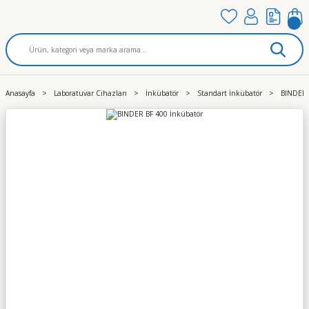
Anasayfa
Laboratuvar Cihazları
İnkübatör
Standart İnkübatör
BINDER 