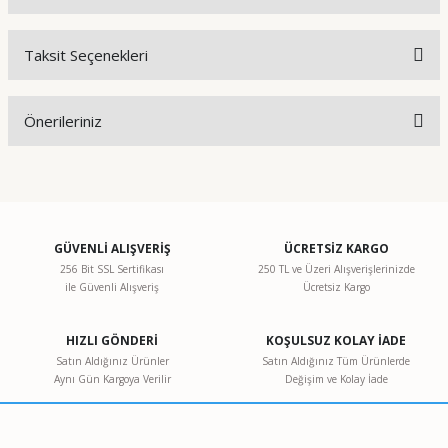
Taksit Seçenekleri
Bu ürüne ilk yorumu siz yapın!
Önerileriniz
Yorum Yaz
Bu ürünün fiyat bilgisi, resim, ürün açıklamalarında ve diğer
konularda yetersiz gördüğünüz noktaları öneri formunu
kullanarak tarafımıza iletebilirsiniz.
Görüş ve önerileriniz için teşekkür ederiz.
GÜVENLİ ALIŞVERİŞ
ÜCRETSİZ KARGO
256 Bit SSL Sertifikası
250 TL ve Üzeri Alışverişlerinizde
ile Güvenli Alışveriş
Ücretsiz Kargo
Ürün resmi kalitesiz, bozuk veya görüntülenemiyor.
Ürün açıklamasında eksik bilgiler bulunuyor.
HIZLI GÖNDERİ
KOŞULSUZ KOLAY İADE
Ürün bilgilerinde hatalar bulunuyor.
Satın Aldığınız Ürünler
Satın Aldığınız Tüm Ürünlerde
Aynı Gün Kargoya Verilir
Değişim ve Kolay İade
Ürün fiyatı diğer sitelerden daha pahalı.
Bu ürüne benzer farklı alternatifler olmalı.