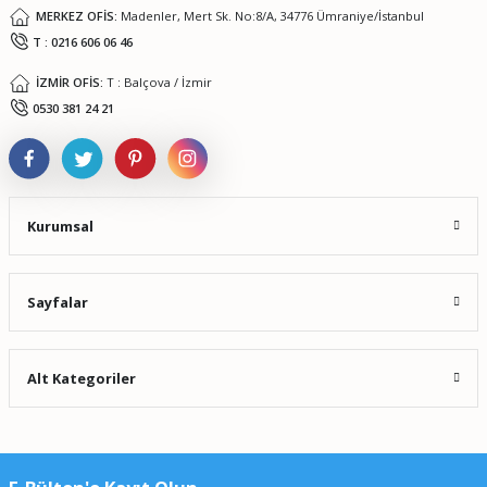
MERKEZ OFİS:
Madenler, Mert Sk. No:8/A, 34776 Ümraniye/İstanbul
T : 0216 606 06 46
İZMİR OFİS:
T : Balçova / İzmir
Gönder
0530 381 24 21
Kurumsal
Sayfalar
Alt Kategoriler