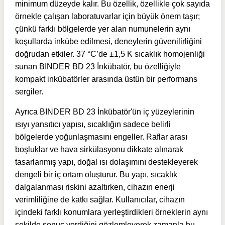
minimum düzeyde kalır. Bu özellik, özellikle çok sayıda
örnekle çalışan laboratuvarlar için büyük önem taşır;
çünkü farklı bölgelerde yer alan numunelerin aynı
koşullarda inkübe edilmesi, deneylerin güvenilirliğini
doğrudan etkiler. 37 °C’de ±1,5 K sıcaklık homojenliği
sunan BINDER BD 23 İnkübatör, bu özelliğiyle
kompakt inkübatörler arasında üstün bir performans
sergiler.
Ayrıca BINDER BD 23 İnkübatör'ün iç yüzeylerinin
ısıyı yansıtıcı yapısı, sıcaklığın sadece belirli
bölgelerde yoğunlaşmasını engeller. Raflar arası
boşluklar ve hava sirkülasyonu dikkate alınarak
tasarlanmış yapı, doğal ısı dolaşımını destekleyerek
dengeli bir iç ortam oluşturur. Bu yapı, sıcaklık
dalgalanması riskini azaltırken, cihazın enerji
verimliliğine de katkı sağlar. Kullanıcılar, cihazın
içindeki farklı konumlara yerleştirdikleri örneklerin aynı
şekilde sonuç verdiğini gözlemleyerek zamanla bu