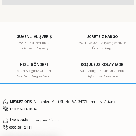
Yorum Yaz
Bu ürünün fiyat bilgisi, resim, ürün açıklamalarında ve diğer
konularda yetersiz gördüğünüz noktaları öneri formunu
kullanarak tarafımıza iletebilirsiniz.
Görüş ve önerileriniz için teşekkür ederiz.
GÜVENLİ ALIŞVERİŞ
ÜCRETSİZ KARGO
256 Bit SSL Sertifikası
250 TL ve Üzeri Alışverişlerinizde
ile Güvenli Alışveriş
Ücretsiz Kargo
Ürün resmi kalitesiz, bozuk veya görüntülenemiyor.
Ürün açıklamasında eksik bilgiler bulunuyor.
HIZLI GÖNDERİ
KOŞULSUZ KOLAY İADE
Ürün bilgilerinde hatalar bulunuyor.
Satın Aldığınız Ürünler
Satın Aldığınız Tüm Ürünlerde
Aynı Gün Kargoya Verilir
Değişim ve Kolay İade
Ürün fiyatı diğer sitelerden daha pahalı.
Bu ürüne benzer farklı alternatifler olmalı.
MERKEZ OFİS:
Madenler, Mert Sk. No:8/A, 34776 Ümraniye/İstanbul
T : 0216 606 06 46
İZMİR OFİS:
T : Balçova / İzmir
Gönder
0530 381 24 21