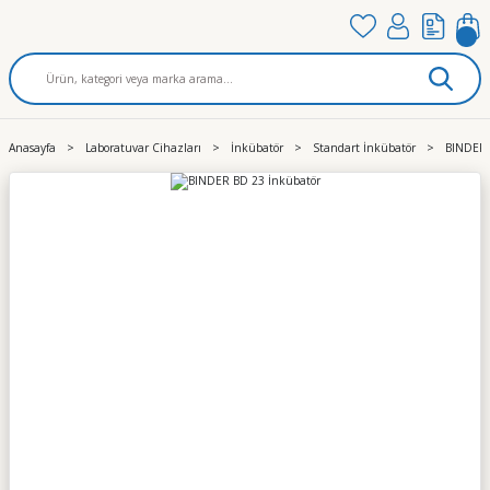
Anasayfa
Laboratuvar Cihazları
İnkübatör
Standart İnkübatör
BINDER 