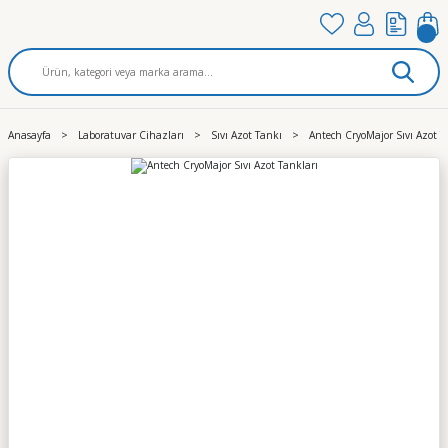
Anasayfa
Laboratuvar Cihazları
Sıvı Azot Tankı
Antech CryoMajor Sıvı Azot T