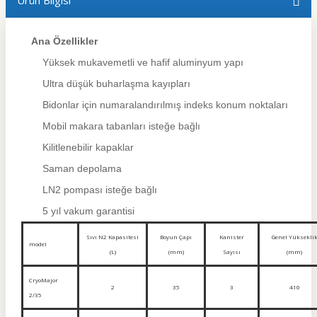
Ürün Bilgisi
Ana Özellikler
Yüksek mukavemetli ve hafif aluminyum yapı
Ultra düşük buharlaşma kayıpları
Bidonlar için numaralandırılmış indeks konum noktaları
Mobil makara tabanları isteğe bağlı
Kilitlenebilir kapaklar
Saman depolama
LN2 pompası isteğe bağlı
5 yıl vakum garantisi
Sıvı N2 Kapasitesi
Boyun Çapı
Kanister
Genel Yüksekli
model
(L)
(mm)
Sayısı
(mm)
CryoMajor
2
35
3
410
2/35