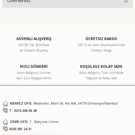
Önerileriniz
Yorum Yaz
Bu ürünün fiyat bilgisi, resim, ürün açıklamalarında ve diğer
konularda yetersiz gördüğünüz noktaları öneri formunu
kullanarak tarafımıza iletebilirsiniz.
Görüş ve önerileriniz için teşekkür ederiz.
GÜVENLİ ALIŞVERİŞ
ÜCRETSİZ KARGO
256 Bit SSL Sertifikası
250 TL ve Üzeri Alışverişlerinizde
ile Güvenli Alışveriş
Ücretsiz Kargo
Ürün resmi kalitesiz, bozuk veya görüntülenemiyor.
Ürün açıklamasında eksik bilgiler bulunuyor.
HIZLI GÖNDERİ
KOŞULSUZ KOLAY İADE
Ürün bilgilerinde hatalar bulunuyor.
Satın Aldığınız Ürünler
Satın Aldığınız Tüm Ürünlerde
Aynı Gün Kargoya Verilir
Değişim ve Kolay İade
Ürün fiyatı diğer sitelerden daha pahalı.
Bu ürüne benzer farklı alternatifler olmalı.
MERKEZ OFİS:
Madenler, Mert Sk. No:8/A, 34776 Ümraniye/İstanbul
T : 0216 606 06 46
İZMİR OFİS:
T : Balçova / İzmir
Gönder
0530 381 24 21