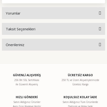
Yorumlar
Taksit Seçenekleri
Bu ürüne ilk yorumu siz yapın!
Önerileriniz
Yorum Yaz
Bu ürünün fiyat bilgisi, resim, ürün açıklamalarında ve diğer
konularda yetersiz gördüğünüz noktaları öneri formunu
kullanarak tarafımıza iletebilirsiniz.
Görüş ve önerileriniz için teşekkür ederiz.
GÜVENLİ ALIŞVERİŞ
ÜCRETSİZ KARGO
256 Bit SSL Sertifikası
250 TL ve Üzeri Alışverişlerinizde
ile Güvenli Alışveriş
Ücretsiz Kargo
Ürün resmi kalitesiz, bozuk veya görüntülenemiyor.
Ürün açıklamasında eksik bilgiler bulunuyor.
HIZLI GÖNDERİ
KOŞULSUZ KOLAY İADE
Ürün bilgilerinde hatalar bulunuyor.
Satın Aldığınız Ürünler
Satın Aldığınız Tüm Ürünlerde
Aynı Gün Kargoya Verilir
Değişim ve Kolay İade