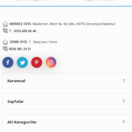
Ürün fiyatı diğer sitelerden daha pahalı.
Bu ürüne benzer farklı alternatifler olmalı.
MERKEZ OFİS:
Madenler, Mert Sk. No:8/A, 34776 Ümraniye/İstanbul
T : 0216 606 06 46
İZMİR OFİS:
T : Balçova / İzmir
Gönder
0530 381 24 21
Kurumsal
Sayfalar
Alt Kategoriler