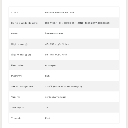
Cihaz:
DR3900, DR6000, DR1900
Hangi standarda göre:
ISO 7150-1, DIN 38406 E5-1, UNI 11669:2017, ISO 23695
Metot:
İndofenol Mavisi
Ölçüm aralığı:
47 - 130 mg/L NH₄-N
Ölçüm aralığı (2):
60 - 167 mg/L NH4
Parametre:
Amonyum
Platform:
LCK
Saklama koşulları:
2 - 8 °C (buzdolabında saklayın)
Tanım:
serbest Amonyum
Test sayısı:
25
Truecal:
Evet