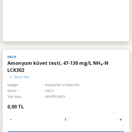
HACH
Amonyum küvet testi, 47-130 mg/L NH₄-N
LCK302
0 - Yorum Yap
Kategori
Kimyasallar ve Reaktifler
Marka
HACH
Stok Kodu
WV3PR5QM7Y
0,00 TL